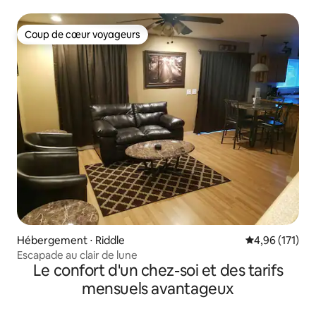
Coup de cœur voyageurs
Coup de cœur voyageurs
Hébergement ⋅ Riddle
Évaluation moy
4,96 (171)
Escapade au clair de lune
Le confort d'un chez-soi et des tarifs
mensuels avantageux