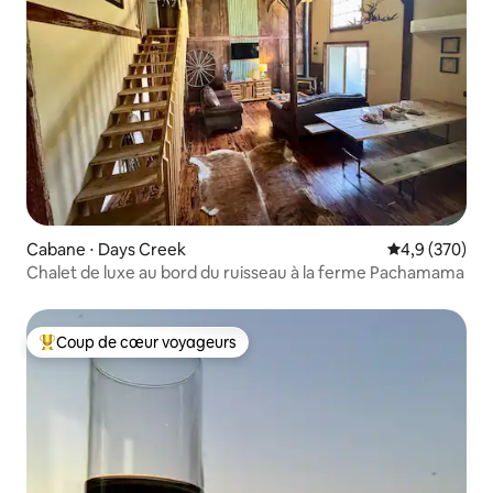
Cabane ⋅ Days Creek
Évaluation mo
4,9 (370)
Chalet de luxe au bord du ruisseau à la ferme Pachamama
Coup de cœur voyageurs
Coups de cœur voyageurs les plus appréciés