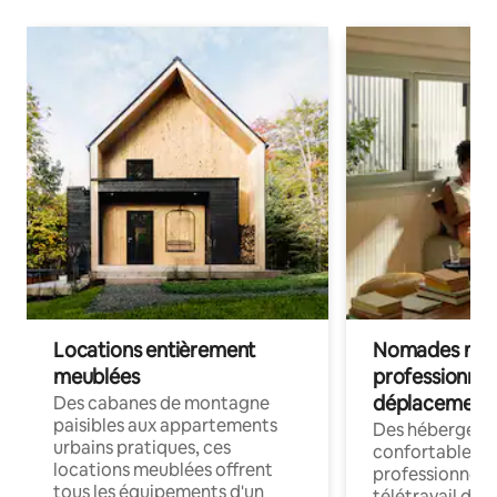
Locations entièrement
Nomades num
meublées
professionnel
déplacement
Des cabanes de montagne
paisibles aux appartements
Des hébergem
urbains pratiques, ces
confortables p
locations meublées offrent
professionnels
tous les équipements d'un
télétravail dis