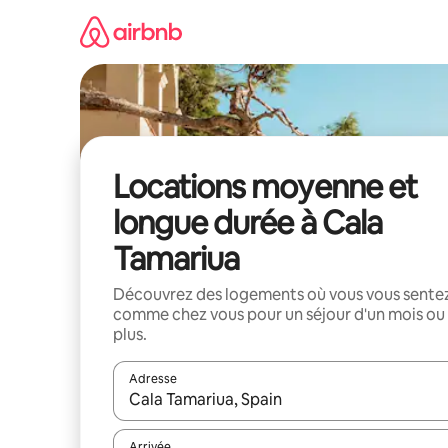
Aller
directement
au
contenu
Locations moyenne et
longue durée à Cala
Tamariua
Découvrez des logements où vous vous sente
comme chez vous pour un séjour d'un mois ou
plus.
Adresse
Lorsque les résultats s'affichent, utilisez les flèc
Arrivée