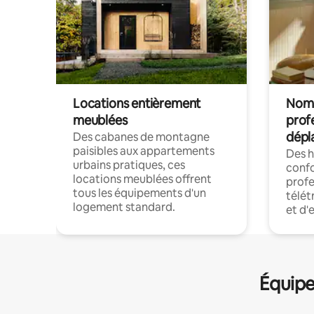
Locations entièrement
Noma
meublées
prof
dépl
Des cabanes de montagne
paisibles aux appartements
Des 
urbains pratiques, ces
confo
locations meublées offrent
profe
tous les équipements d'un
télét
logement standard.
et d'
Équipe