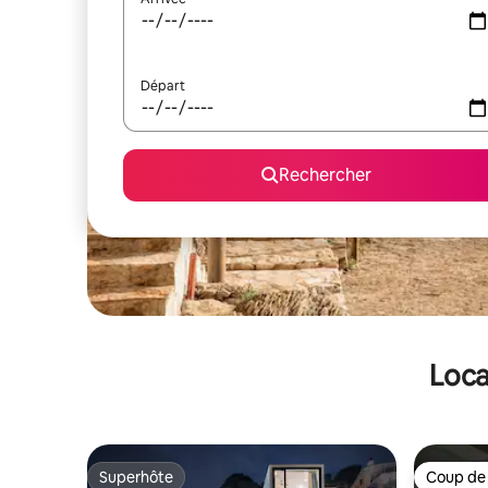
Départ
Rechercher
Loca
Superhôte
Coup de
Superhôte
Coup de