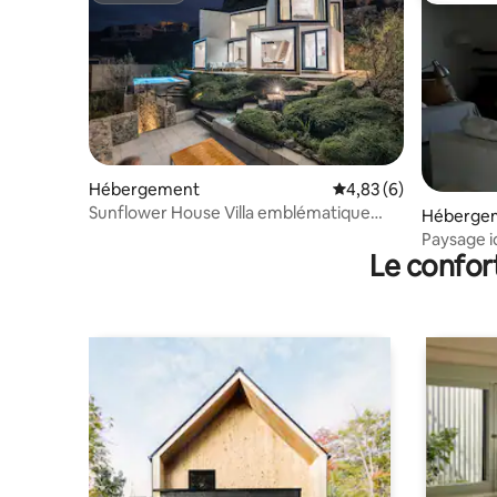
Hébergement
Évaluation moyenne s
4,83 (6)
Sunflower House Villa emblématique
Héberge
Piscine à débordement
Paysage i
Le confor
montagn