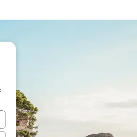
z
hes vers le haut et vers le bas pour les parcourir ou en appuyant et en fai