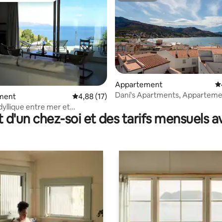
ur la base de 6 commentaires : 4,83 sur 5
Appartement
É
Daní's Apartments, Appartemen
ment
Évaluation moyenne sur la base de 17 comme
4,88 (17)
1 chambre
dyllique entre mer et
t d'un chez-soi et des tarifs mensuels 
e