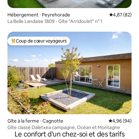
Hébergement ⋅ Peyrehorade
Évaluation mo
4,87 (82)
La Belle Landaise 1809 - Gîte "Arridoulet" n° 1
Coup de cœur voyageurs
Coups de cœur voyageurs les plus appréciés
Gîte à la ferme ⋅ Cagnotte
Évaluation mo
4,96 (94)
Gîte classé Daletxea campagne, Océan et Montagne
Le confort d'un chez-soi et des tarifs