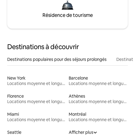
Résidence de tourisme
Destinations à découvrir
Destinations populaires pour des séjours prolongés
Destinati
New York
Barcelone
Locations moyenne et longue durée
Locations moyenne et longue durée
Florence
Athènes
Locations moyenne et longue durée
Locations moyenne et longue durée
Miami
Montréal
Locations moyenne et longue durée
Locations moyenne et longue durée
Seattle
Afficher plus