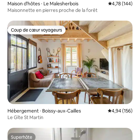
Maison d'hôtes ⋅ Le Malesherbois
Évaluation moy
4,78 (144)
Maisonnette en pierres proche de la forêt
Coup de cœur voyageurs
Coup de cœur voyageurs
Hébergement ⋅ Boissy-aux-Cailles
Évaluation moy
4,94 (156)
Le Gîte St Martin
Superhôte
Superhôte