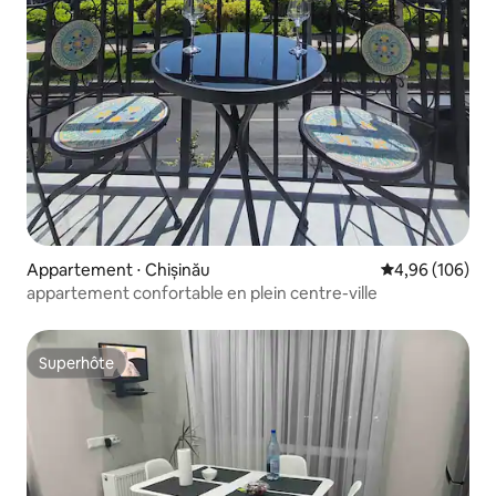
Appartement ⋅ Chișinău
Évaluation moy
4,96 (106)
appartement confortable en plein centre-ville
Superhôte
Superhôte