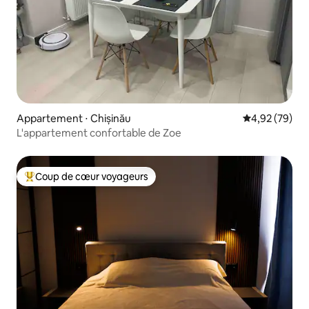
Appartement ⋅ Chișinău
Évaluation mo
4,92 (79)
L'appartement confortable de Zoe
Coup de cœur voyageurs
Coups de cœur voyageurs les plus appréciés