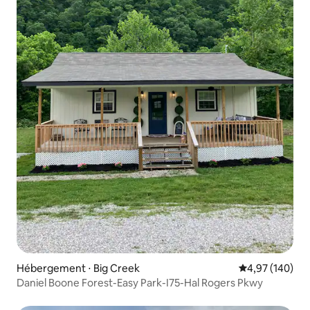
Hébergement ⋅ Big Creek
Évaluation moy
4,97 (140)
Daniel Boone Forest-Easy Park-I75-Hal Rogers Pkwy