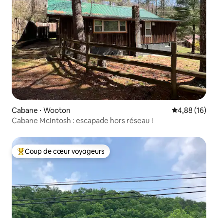
Cabane ⋅ Wooton
Évaluation mo
4,88 (16)
Cabane McIntosh : escapade hors réseau !
Coup de cœur voyageurs
Coups de cœur voyageurs les plus appréciés