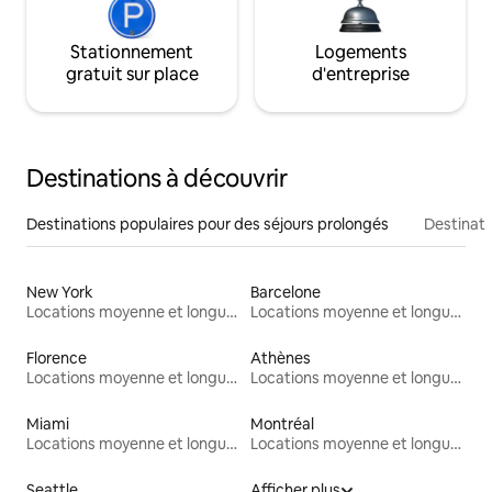
Stationnement
Logements
gratuit sur place
d'entreprise
Destinations à découvrir
Destinations populaires pour des séjours prolongés
Destinati
New York
Barcelone
Locations moyenne et longue durée
Locations moyenne et longue durée
Florence
Athènes
Locations moyenne et longue durée
Locations moyenne et longue durée
Miami
Montréal
Locations moyenne et longue durée
Locations moyenne et longue durée
Seattle
Afficher plus