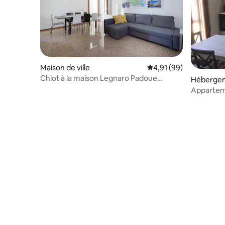
Maison de ville
Évaluation moyenne su
4,91 (99)
Chiot à la maison Legnaro Padoue
Héberge
Padoue Venezia Venise
Apparteme