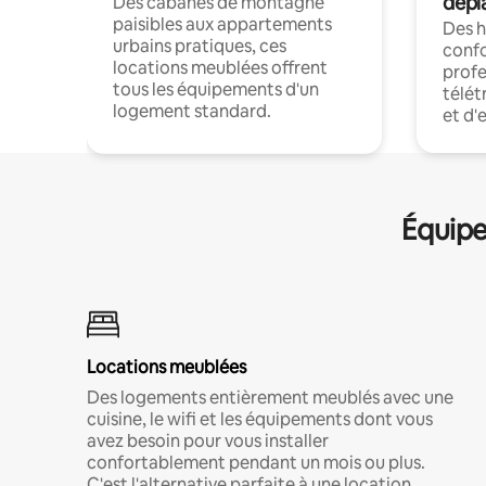
dépl
Des cabanes de montagne
paisibles aux appartements
Des 
urbains pratiques, ces
confo
locations meublées offrent
profe
tous les équipements d'un
télét
logement standard.
et d'
Équipe
Locations meublées
Des logements entièrement meublés avec une
cuisine, le wifi et les équipements dont vous
avez besoin pour vous installer
confortablement pendant un mois ou plus.
C'est l'alternative parfaite à une location