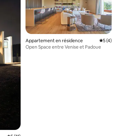
Appartement en résidence
Évaluation moyenn
5 (4)
Open Space entre Venise et Padoue
ntaires : 4,97 sur 5