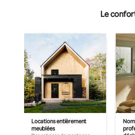
Le confor
Locations entièrement
Noma
meublées
prof