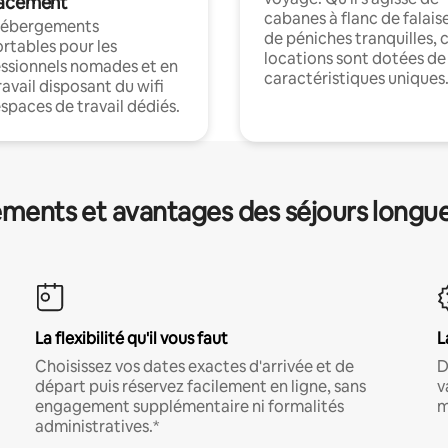
acement
cabanes à flanc de falais
hébergements
de péniches tranquilles, 
rtables pour les
locations sont dotées de
ssionnels nomades et en
caractéristiques uniques
ravail disposant du wifi
espaces de travail dédiés.
ments et avantages des séjours longu
La flexibilité qu'il vous faut
L
Choisissez vos dates exactes d'arrivée et de
D
départ puis réservez facilement en ligne, sans
v
engagement supplémentaire ni formalités
m
administratives.*