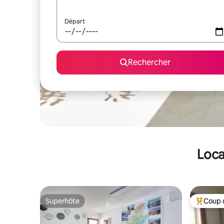
Départ
Rechercher
Loca
Superhôte
Coup 
Superhôte
Coups de