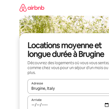
Aller
directement
au
contenu
Locations moyenne et
longue durée à Brugine
Découvrez des logements où vous vous sente
comme chez vous pour un séjour d'un mois ou
plus.
Adresse
Lorsque les résultats s'affichent, utilisez les flèc
Arrivée