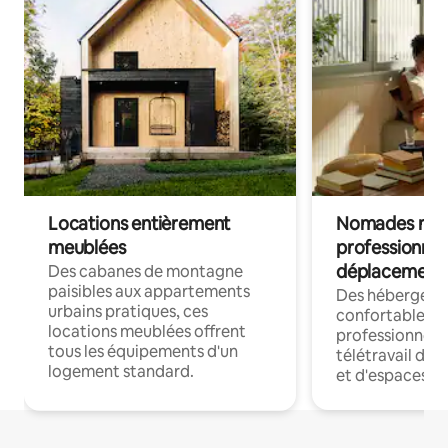
Locations entièrement
Nomades num
meublées
professionnel
déplacement
Des cabanes de montagne
paisibles aux appartements
Des hébergem
urbains pratiques, ces
confortables p
locations meublées offrent
professionnels
tous les équipements d'un
télétravail dis
logement standard.
et d'espaces de