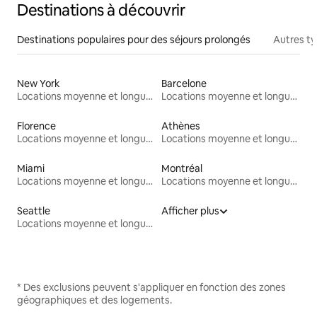
Destinations à découvrir
Destinations populaires pour des séjours prolongés
Autres t
New York
Barcelone
Locations moyenne et longue durée
Locations moyenne et longue durée
Florence
Athènes
Locations moyenne et longue durée
Locations moyenne et longue durée
Miami
Montréal
Locations moyenne et longue durée
Locations moyenne et longue durée
Seattle
Afficher plus
Locations moyenne et longue durée
* Des exclusions peuvent s'appliquer en fonction des zones
géographiques et des logements.