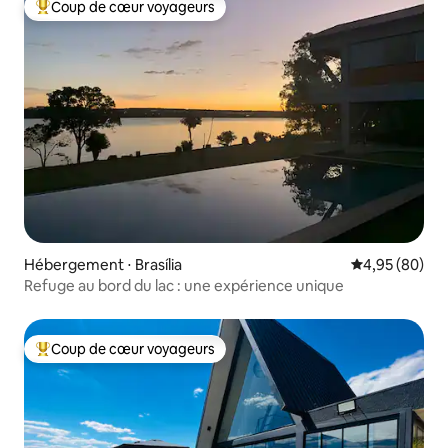
Coup de cœur voyageurs
Coups de cœur voyageurs les plus appréciés
Hébergement ⋅ Brasília
Évaluation mo
4,95 (80)
Refuge au bord du lac : une expérience unique
Coup de cœur voyageurs
Coups de cœur voyageurs les plus appréciés