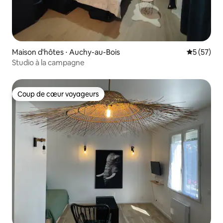
Maison d'hôtes ⋅ Auchy-au-Bois
Évaluation
5 (57)
Studio à la campagne
Coup de cœur voyageurs
Coup de cœur voyageurs