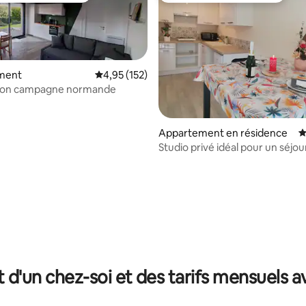
ment
Évaluation moyenne sur la base de 152 comme
4,95 (152)
ison campagne normande
 sur la base de 46 commentaires : 5 sur 5
Appartement en résidence
É
Studio privé idéal pour un séjou
t d'un chez-soi et des tarifs mensuels 