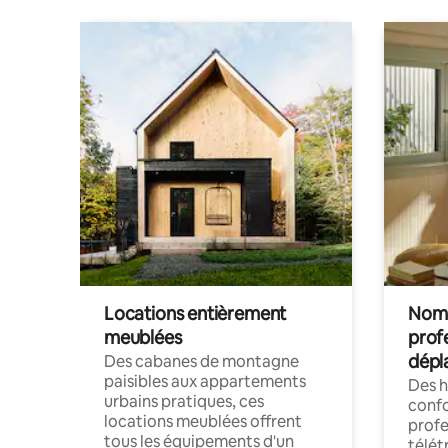
Locations entièrement
Noma
meublées
prof
dépl
Des cabanes de montagne
paisibles aux appartements
Des 
urbains pratiques, ces
confo
locations meublées offrent
profe
tous les équipements d'un
télét