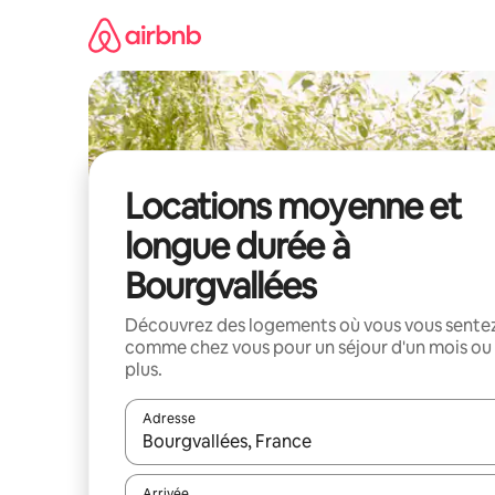
Aller
directement
au
contenu
Locations moyenne et
longue durée à
Bourgvallées
Découvrez des logements où vous vous sente
comme chez vous pour un séjour d'un mois ou
plus.
Adresse
Lorsque les résultats s'affichent, utilisez les flèc
Arrivée