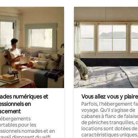
des numériques et
Vous allez vous y plaire
essionnels en
Parfois, l'hébergement fai
voyage. Qu'il s'agisse de
acement
cabanes à flanc de falais
hébergements
de péniches tranquilles, 
rtables pour les
locations sont dotées de
ssionnels nomades et en
caractéristiques uniques
ravail disposant du wifi