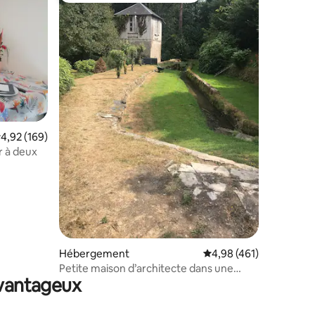
ntaires : 4,95 sur 5
valuation moyenne sur la base de 169 commentaires : 4,92 sur 5
4,92 (169)
r à deux
Hébergement
Évaluation moyenne sur
4,98 (461)
Petite maison d’architecte dans une
avantageux
propriété