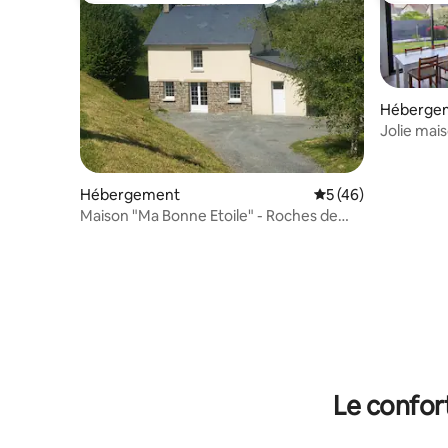
Héberge
Jolie ma
Hébergement
Évaluation moyenne
5 (46)
Maison "Ma Bonne Etoile" - Roches de
Ham
Le confor