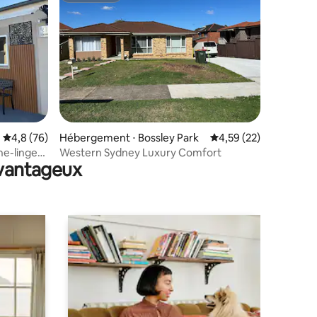
ntaires : 4,77 sur 5
Évaluation moyenne sur la base de 76 commentaires : 4,8 sur 5
4,8 (76)
Hébergement ⋅ Bossley Park
Évaluation moyenne su
4,59 (22)
he-linge
Western Sydney Luxury Comfort
avantageux