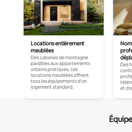
Locations entièrement
Noma
meublées
prof
dépl
Des cabanes de montagne
paisibles aux appartements
Des 
urbains pratiques, ces
confo
locations meublées offrent
profe
tous les équipements d'un
télét
logement standard.
et d'
Équipe