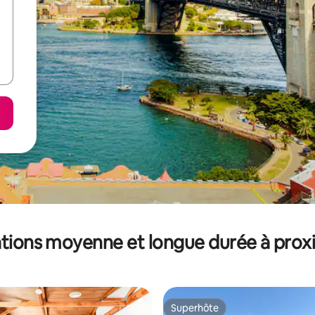
tions moyenne et longue durée à prox
Superhôte
Superhôte