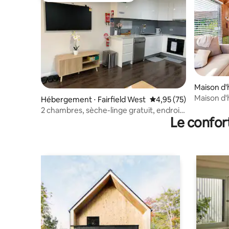
Maison d'h
rk
Maison d'
Hébergement ⋅ Fairfield West
Évaluation moyenne su
4,95 (75)
avec arri
2 chambres, sèche-linge gratuit, endroit
Le confor
calme, pas de visiteur supplémentaire