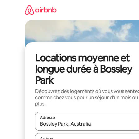
Aller
directement
au
contenu
Locations moyenne et
longue durée à Bossley
Park
Découvrez des logements où vous vous sente
comme chez vous pour un séjour d'un mois ou
plus.
Adresse
Lorsque les résultats s'affichent, utilisez les flèc
Arrivée