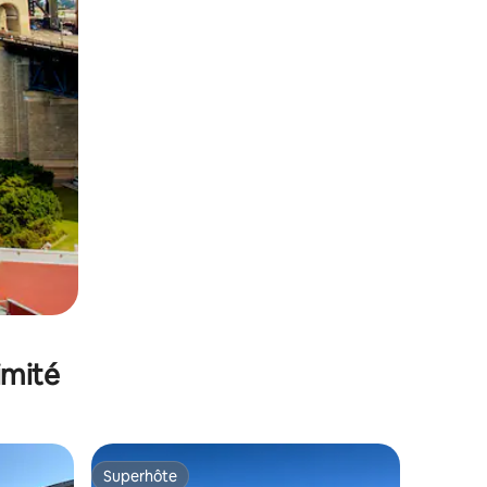
imité
Superhôte
Superhôte