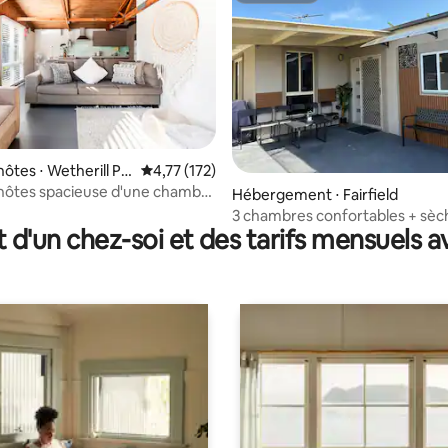
ôtes ⋅ Wetherill Pa
Évaluation moyenne sur la base de 172 comme
4,77 (172)
hôtes spacieuse d'une chambre
r la base de 75 commentaires : 4,95 sur 5
Hébergement ⋅ Fairfield
vée autonome !
3 chambres confortables + sèc
t d'un chez-soi et des tarifs mensuels 
gratuit + portail verrouillable