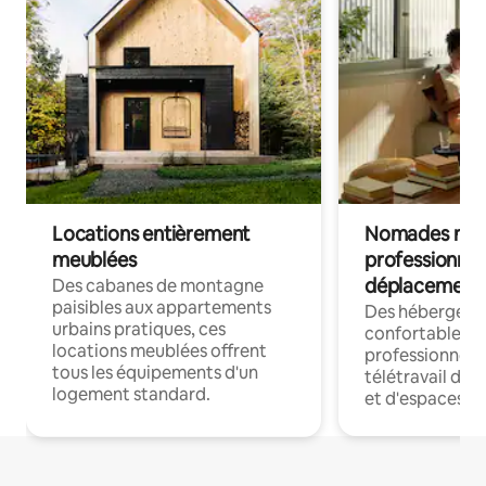
Locations entièrement
Nomades num
meublées
professionnel
déplacement
Des cabanes de montagne
paisibles aux appartements
Des hébergem
urbains pratiques, ces
confortables p
locations meublées offrent
professionnels
tous les équipements d'un
télétravail dis
logement standard.
et d'espaces de