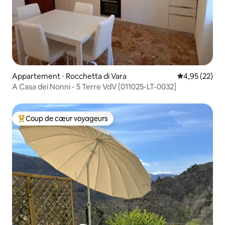
Appartement ⋅ Rocchetta di Vara
Évaluation mo
4,95 (22)
A Casa dei Nonni - 5 Terre VdV [011025-LT-0032]
Coup de cœur voyageurs
Coups de cœur voyageurs les plus appréciés