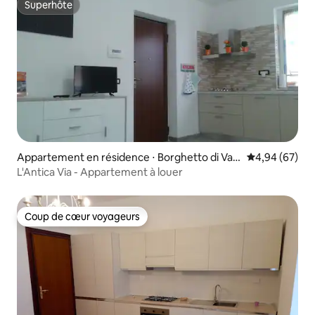
Superhôte
Superhôte
Appartement en résidence ⋅ Borghetto di Var
Évaluation mo
4,94 (67)
a
L'Antica Via - Appartement à louer
Coup de cœur voyageurs
Coup de cœur voyageurs