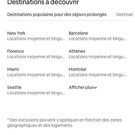
Destinations à découvrir
Destinations populaires pour des séjours prolongés
Destinati
New York
Barcelone
Locations moyenne et longue durée
Locations moyenne et longue durée
Florence
Athènes
Locations moyenne et longue durée
Locations moyenne et longue durée
Miami
Montréal
Locations moyenne et longue durée
Locations moyenne et longue durée
Seattle
Afficher plus
Locations moyenne et longue durée
* Des exclusions peuvent s'appliquer en fonction des zones
géographiques et des logements.