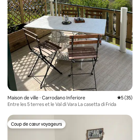
Maison de ville ⋅ Carrodano Inferiore
Évaluation
5 (35)
Entre les 5 terres et le Val di Vara La casetta di Frida
Coup de cœur voyageurs
Coup de cœur voyageurs