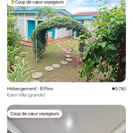
Coup de cœur voyageurs
Coups de cœur voyageurs les plus appréciés
Hébergement ⋅ El Pino
Évaluation
5 (16)
Eden Villa (grande)
Coup de cœur voyageurs
Coup de cœur voyageurs