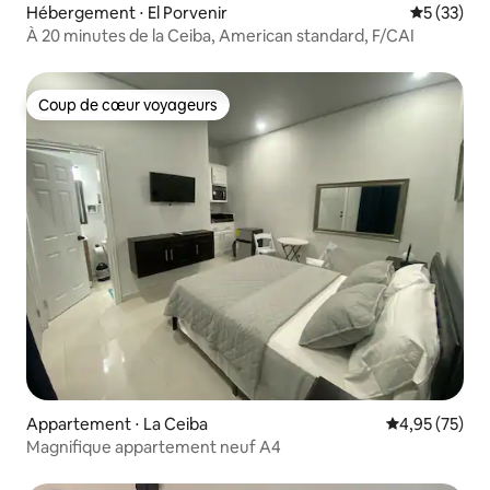
Hébergement ⋅ El Porvenir
Évaluation
5 (33)
À 20 minutes de la Ceiba, American standard, F/CAI
Coup de cœur voyageurs
Coup de cœur voyageurs
Appartement ⋅ La Ceiba
Évaluation mo
4,95 (75)
Magnifique appartement neuf A4