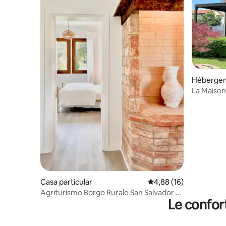
Héberge
La Maison
Casa particular
Évaluation moyenne su
4,88 (16)
Agriturismo Borgo Rurale San Salvador -
Le confor
app. 02 LEA