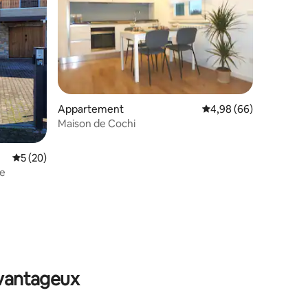
mmentaires : 5 sur 5
Appartement
Évaluation moyenne su
4,98 (66)
Maison de Cochi
Évaluation moyenne sur la base de 20 commentaires : 5 sur 5
5 (20)
se
avantageux