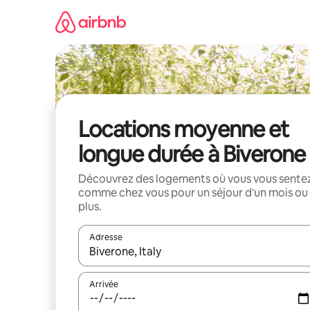
Aller
directement
au
contenu
Locations moyenne et
longue durée à Biverone
Découvrez des logements où vous vous sente
comme chez vous pour un séjour d'un mois ou
plus.
Adresse
Lorsque les résultats s'affichent, utilisez les flèc
Arrivée