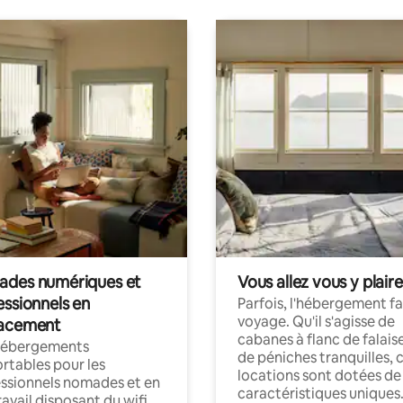
des numériques et
Vous allez vous y plaire
essionnels en
Parfois, l'hébergement fai
voyage. Qu'il s'agisse de
acement
cabanes à flanc de falais
hébergements
de péniches tranquilles, 
rtables pour les
locations sont dotées de
ssionnels nomades et en
caractéristiques uniques
ravail disposant du wifi