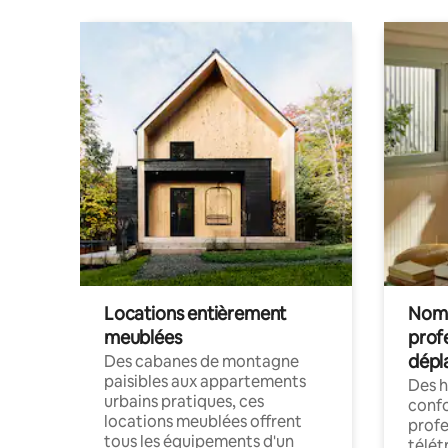
Locations entièrement
Noma
meublées
prof
dépl
Des cabanes de montagne
paisibles aux appartements
Des 
urbains pratiques, ces
confo
locations meublées offrent
profe
tous les équipements d'un
télét