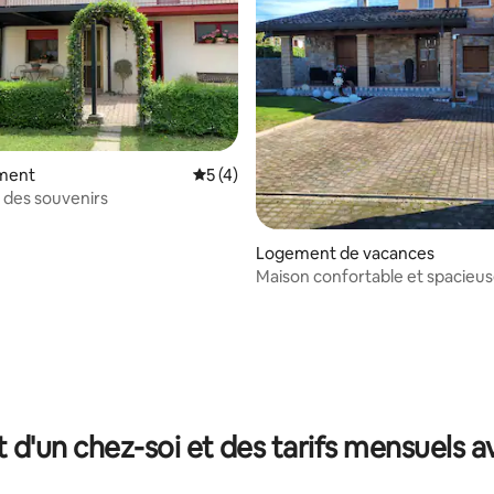
ment
Évaluation moyenne sur la base de 4 co
5 (4)
 des souvenirs
Logement de vacances
Maison confortable et spacieu
r la base de 16 commentaires : 4,88 sur 5
t d'un chez-soi et des tarifs mensuels 