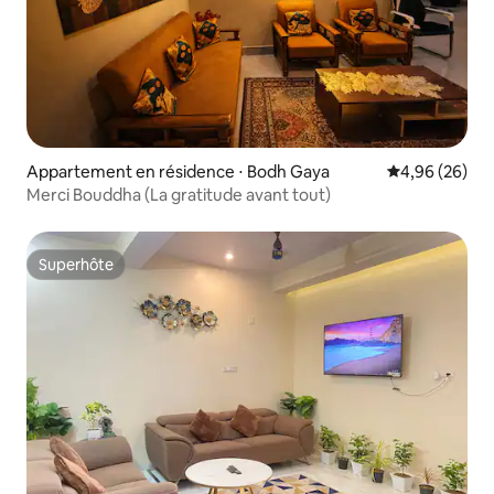
Appartement en résidence ⋅ Bodh Gaya
Évaluation mo
4,96 (26)
Merci Bouddha (La gratitude avant tout)
Superhôte
Superhôte