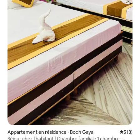
Appartement en résidence ⋅ Bodh Gaya
Évaluatio
5 (3)
Séjour chez l'habitant | Chambre familiale 1 chambre,