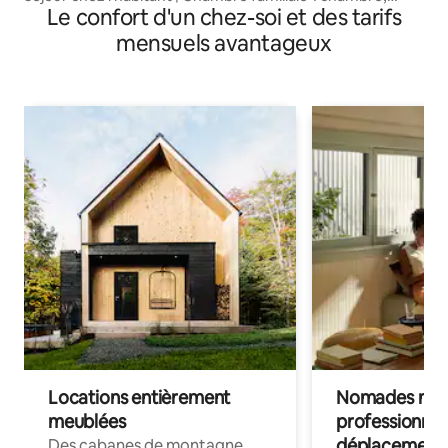
Le confort d'un chez-soi et des tarifs
salon, cuisine, climatisation | Près de la statue de Bouddha
de 80 pieds
mensuels avantageux
Locations entièrement
Nomades num
meublées
professionnel
déplacement
Des cabanes de montagne