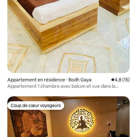
Appartement en résidence ⋅ Bodh Gaya
Évaluation m
4,8 (15)
Appartement 1 chambre avec balcon et vue dans la
nature | Séjour paisible
Coup de cœur voyageurs
Coup de cœur voyageurs