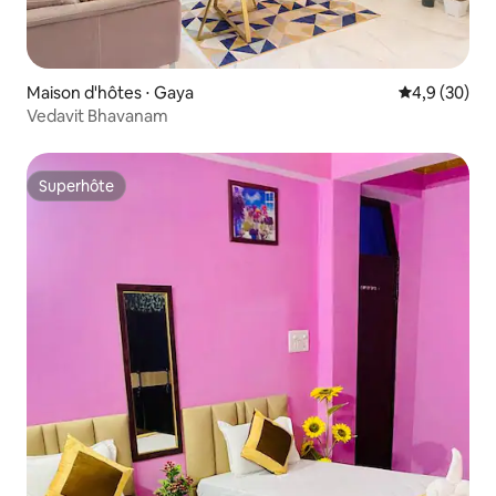
Maison d'hôtes ⋅ Gaya
Évaluation m
4,9 (30)
Vedavit Bhavanam
Superhôte
Superhôte