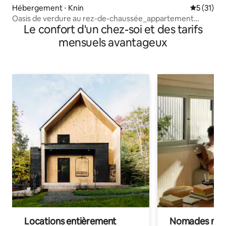
Hébergement ⋅ Knin
Évaluation
5 (31)
Oasis de verdure au rez-de-chaussée_appartement
Le confort d'un chez-soi et des tarifs
ANGIE
mensuels avantageux
Locations entièrement
Nomades num