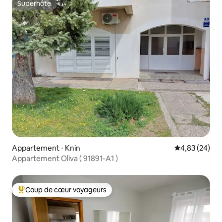
Superhôte
Superhôte
Appartement ⋅ Knin
Évaluation mo
4,83 (24)
Appartement Oliva ( 91891-A1 )
Coup de cœur voyageurs
Coups de cœur voyageurs les plus appréciés