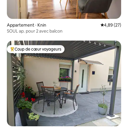
Appartement ⋅ Knin
Évaluation mo
4,89 (27)
SOUL ap. pour 2 avec balcon
Coup de cœur voyageurs
Coups de cœur voyageurs les plus appréciés