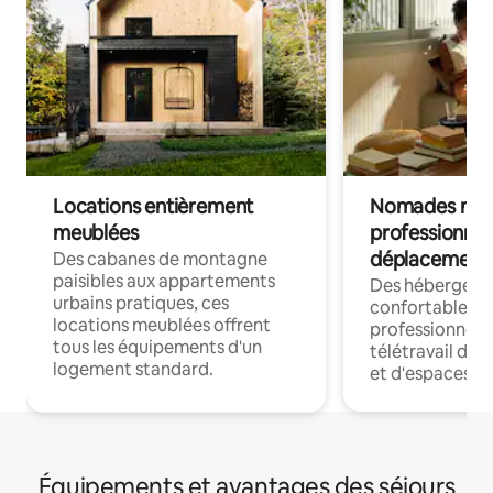
Locations entièrement
Nomades num
meublées
professionnel
déplacement
Des cabanes de montagne
paisibles aux appartements
Des hébergem
urbains pratiques, ces
confortables p
locations meublées offrent
professionnels
tous les équipements d'un
télétravail dis
logement standard.
et d'espaces de
Équipements et avantages des séjours