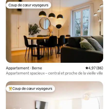
Coup de cœur voyageurs
Coup de cœur voyageurs
Appartement ⋅ Berne
Évaluation mo
4,97 (86)
Appartement spacieux – central et proche de la vieille ville
Coup de cœur voyageurs
Coups de cœur voyageurs les plus appréciés