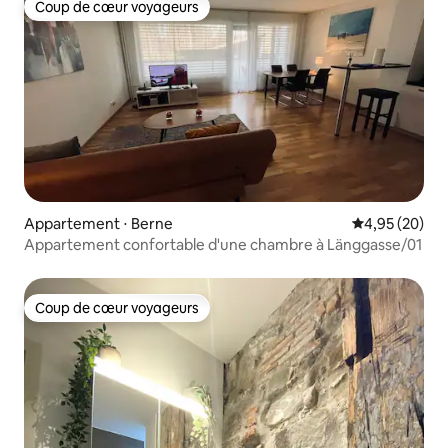
Coup de cœur voyageurs
Coup de cœur voyageurs
Appartement ⋅ Berne
Évaluation mo
4,95 (20)
Appartement confortable d'une chambre à Länggasse/01
Coup de cœur voyageurs
Coup de cœur voyageurs