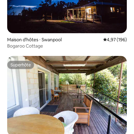
Maison d'hôtes ⋅ Swanpool
Évaluation moy
4,97 (196)
Bogaroo Cottage
Superhôte
Superhôte