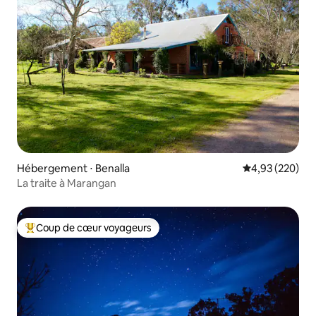
Hébergement ⋅ Benalla
Évaluation moy
4,93 (220)
La traite à Marangan
Coup de cœur voyageurs
Coups de cœur voyageurs les plus appréciés