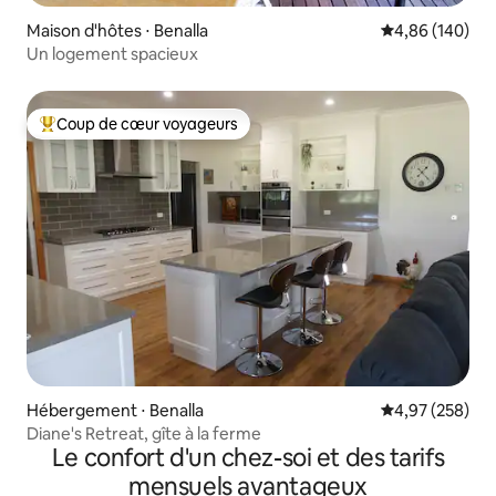
Maison d'hôtes ⋅ Benalla
Évaluation moy
4,86 (140)
Un logement spacieux
Coup de cœur voyageurs
Coups de cœur voyageurs les plus appréciés
Hébergement ⋅ Benalla
Évaluation moy
4,97 (258)
Diane's Retreat, gîte à la ferme
Le confort d'un chez-soi et des tarifs
mensuels avantageux