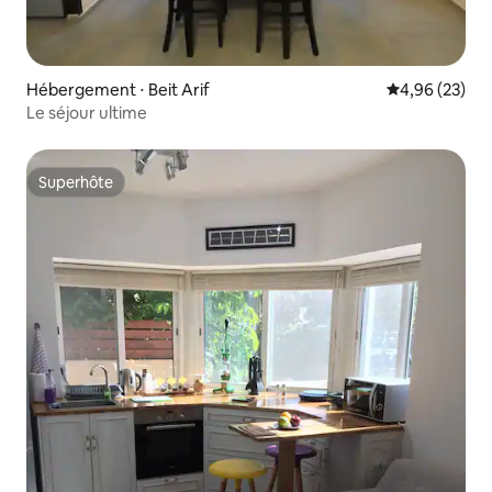
Hébergement ⋅ Beit Arif
Évaluation mo
4,96 (23)
Le séjour ultime
Superhôte
Superhôte