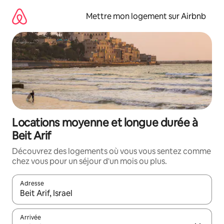
Aller
directement
Mettre mon logement sur Airbnb
au
contenu
Locations moyenne et longue durée à
Beit Arif
Découvrez des logements où vous vous sentez comme
chez vous pour un séjour d'un mois ou plus.
Adresse
Lorsque les résultats s'affichent, utilisez les flèches vers le hau
Arrivée