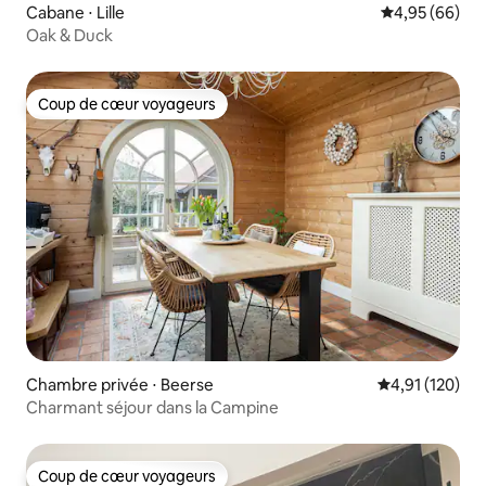
Cabane ⋅ Lille
Évaluation mo
4,95 (66)
Oak & Duck
Coup de cœur voyageurs
Coup de cœur voyageurs
Chambre privée ⋅ Beerse
Évaluation moy
4,91 (120)
Charmant séjour dans la Campine
Coup de cœur voyageurs
Coup de cœur voyageurs