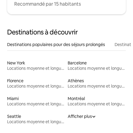
Recommandé par 15 habitants
Destinations à découvrir
Destinations populaires pour des séjours prolongés
Destinati
New York
Barcelone
Locations moyenne et longue durée
Locations moyenne et longue durée
Florence
Athènes
Locations moyenne et longue durée
Locations moyenne et longue durée
Miami
Montréal
Locations moyenne et longue durée
Locations moyenne et longue durée
Seattle
Afficher plus
Locations moyenne et longue durée