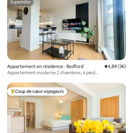
Superhôte
Superhôte
Appartement en résidence ⋅ Bedford
Évaluation mo
4,89 (36)
Appartement moderne 2 chambres, à pied
d'Embankment, parking sécurisé
Coup de cœur voyageurs
Coups de cœur voyageurs les plus appréciés