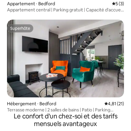
Appartement ⋅ Bedford
Évaluatio
5 (3)
Appartement central | Parking gratuit | Capacité d'accueil
de 5 personnes
Superhôte
Superhôte
Hébergement ⋅ Bedford
Évaluation mo
4,81 (21)
Terrasse moderne | 2 salles de bains | Patio | Parking
Le confort d'un chez-soi et des tarifs
gratuit
mensuels avantageux