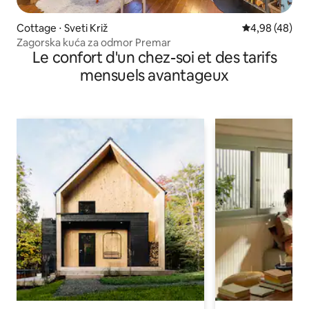
Cottage ⋅ Sveti Križ
Évaluation mo
4,98 (48)
Zagorska kuća za odmor Premar
Le confort d'un chez-soi et des tarifs
mensuels avantageux