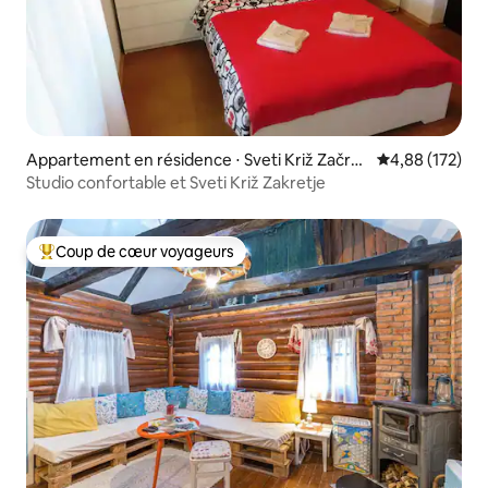
Appartement en résidence ⋅ Sveti Križ Začret
Évaluation moy
4,88 (172)
je
Studio confortable et Sveti Križ Zakretje
Coup de cœur voyageurs
Coups de cœur voyageurs les plus appréciés