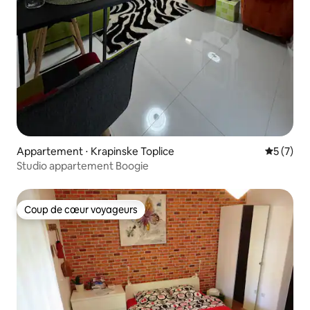
Appartement ⋅ Krapinske Toplice
Évaluatio
5 (7)
Studio appartement Boogie
Coup de cœur voyageurs
Coup de cœur voyageurs