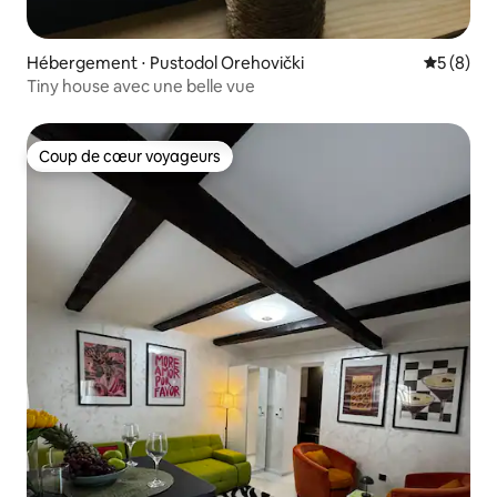
Hébergement ⋅ Pustodol Orehovički
Évaluatio
5 (8)
Tiny house avec une belle vue
Coup de cœur voyageurs
Coup de cœur voyageurs