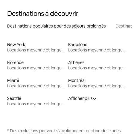
Destinations à découvrir
Destinations populaires pour des séjours prolongés
Destinati
New York
Barcelone
Locations moyenne et longue durée
Locations moyenne et longue durée
Florence
Athènes
Locations moyenne et longue durée
Locations moyenne et longue durée
Miami
Montréal
Locations moyenne et longue durée
Locations moyenne et longue durée
Seattle
Afficher plus
Locations moyenne et longue durée
* Des exclusions peuvent s'appliquer en fonction des zones