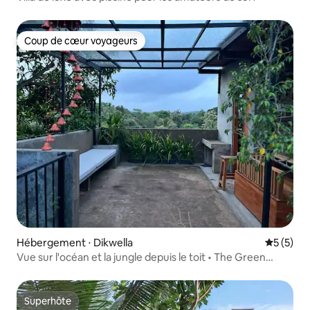
Coup de cœur voyageurs
Coup de cœur voyageurs
Hébergement ⋅ Dikwella
Évaluatio
5 (5)
Vue sur l'océan et la jungle depuis le toit • The Green
Chambers
Superhôte
Superhôte