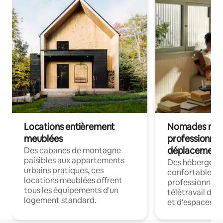
Locations entièrement
Nomades num
meublées
professionnel
déplacement
Des cabanes de montagne
paisibles aux appartements
Des hébergem
urbains pratiques, ces
confortables p
locations meublées offrent
professionnels
tous les équipements d'un
télétravail dis
logement standard.
et d'espaces de