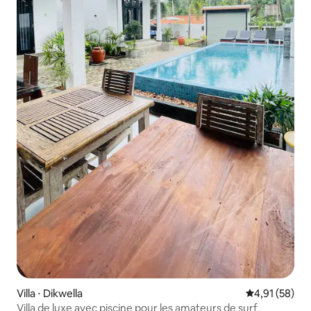
Villa ⋅ Dikwella
Évaluation mo
4,91 (58)
Villa de luxe avec piscine pour les amateurs de surf