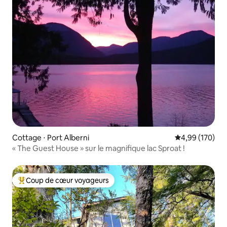
Cottage ⋅ Port Alberni
Évaluation moy
4,99 (170)
« The Guest House » sur le magnifique lac Sproat !
Coup de cœur voyageurs
Coups de cœur voyageurs les plus appréciés