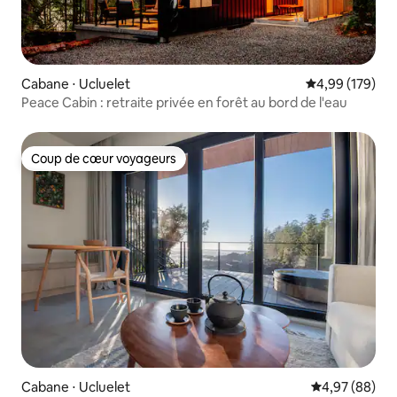
Cabane ⋅ Ucluelet
Évaluation moy
4,99 (179)
Peace Cabin : retraite privée en forêt au bord de l'eau
Coup de cœur voyageurs
Coup de cœur voyageurs
Cabane ⋅ Ucluelet
Évaluation mo
4,97 (88)