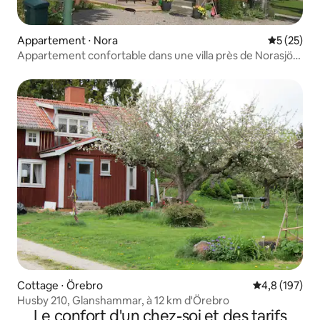
Appartement ⋅ Nora
Évaluation
5 (25)
Appartement confortable dans une villa près de Norasjön
et du centre de Nora
Cottage ⋅ Örebro
Évaluation mo
4,8 (197)
Husby 210, Glanshammar, à 12 km d'Örebro
Le confort d'un chez-soi et des tarifs