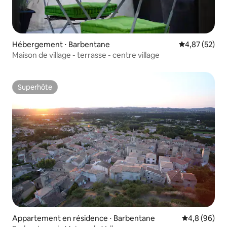
Hébergement ⋅ Barbentane
Évaluation mo
4,87 (52)
Maison de village - terrasse - centre village
Superhôte
Superhôte
Appartement en résidence ⋅ Barbentane
Évaluation m
4,8 (96)