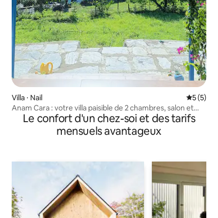
Villa ⋅ Nail
Évaluatio
5 (5)
Anam Cara : votre villa paisible de 2 chambres, salon et
Le confort d'un chez-soi et des tarifs
cuisine avec vue sur la montagne
mensuels avantageux