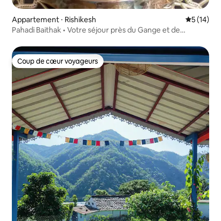
Appartement ⋅ Rishikesh
Évaluation
5 (14)
Pahadi Baithak • Votre séjour près du Gange et de
Veerbhadra
Coup de cœur voyageurs
Coup de cœur voyageurs