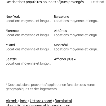
Destinations populaires pour des séjours prolongés
Destinati
New York
Barcelone
Locations moyenne et longue durée
Locations moyenne et longue durée
Florence
Athènes
Locations moyenne et longue durée
Locations moyenne et longue durée
Miami
Montréal
Locations moyenne et longue durée
Locations moyenne et longue durée
Seattle
Afficher plus
Locations moyenne et longue durée
* Des exclusions peuvent s'appliquer en fonction des zones
géographiques et des logements.
Airbnb
Inde
Uttarakhand
Banskatal
Locations moyenne et longue durée