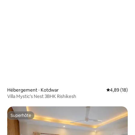
Hébergement ⋅ Kotdwar
Évaluation mo
4,89 (18)
Villa Mystic's Nest 3BHK Rishikesh
Superhôte
Superhôte