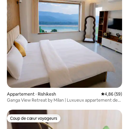
Appartement ⋅ Rishikesh
Évaluation mo
4,86 (59)
Ganga View Retreat by Milan | Luxueux appartement de
3 chambres
Coup de cœur voyageurs
Coup de cœur voyageurs