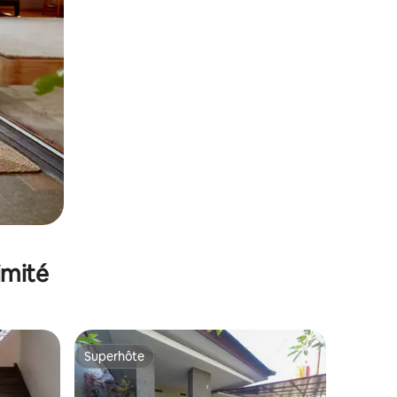
imité
Superhôte
Superhôte