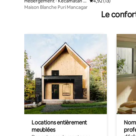
Hébergement ⋅ Kecamatan C
Évaluation moyenne su
4,92 (13)
ipedes
Maison Blanche Puri Mancagar
Le confor
Locations entièrement
Noma
meublées
prof