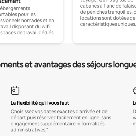
acement
cabanes à flanc de falais
hébergements
de péniches tranquilles, 
rtables pour les
locations sont dotées de
ssionnels nomades et en
caractéristiques uniques
ravail disposant du wifi
espaces de travail dédiés.
ments et avantages des séjours longu
La flexibilité qu'il vous faut
L
Choisissez vos dates exactes d'arrivée et de
D
départ puis réservez facilement en ligne, sans
v
engagement supplémentaire ni formalités
m
administratives.*