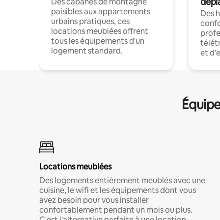
dépl
Des cabanes de montagne
paisibles aux appartements
Des 
urbains pratiques, ces
confo
locations meublées offrent
profe
tous les équipements d'un
télét
logement standard.
et d'
Équipe
Locations meublées
Des logements entièrement meublés avec une
cuisine, le wifi et les équipements dont vous
avez besoin pour vous installer
confortablement pendant un mois ou plus.
C'est l'alternative parfaite à une location