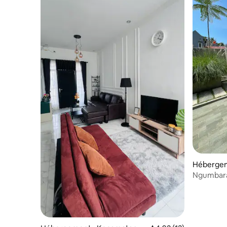
Hébergem
angkubu
Ngumbar