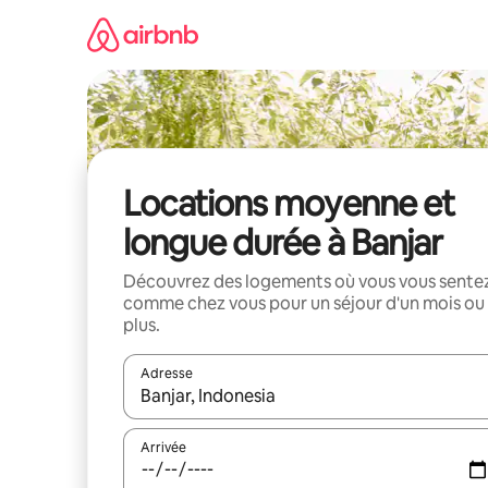
Aller
directement
au
contenu
Locations moyenne et
longue durée à Banjar
Découvrez des logements où vous vous sente
comme chez vous pour un séjour d'un mois ou
plus.
Adresse
Lorsque les résultats s'affichent, utilisez les flèc
Arrivée