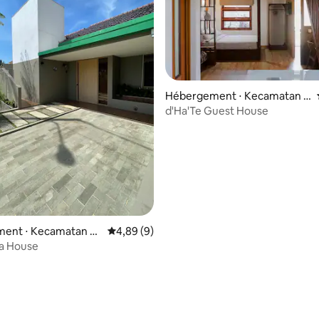
Hébergement ⋅ Kecamatan T
awang
d'Ha'Te Guest House
ent ⋅ Kecamatan M
Évaluation moyenne sur la base de 9 commen
4,89 (9)
mi
a House