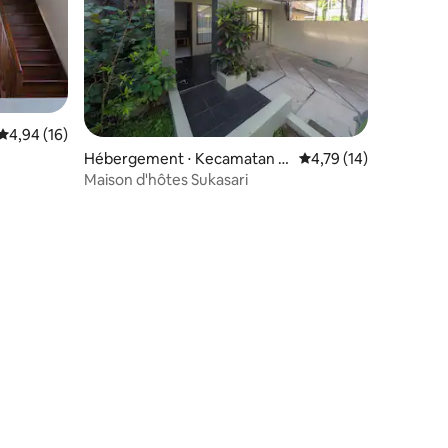
Évaluation moyenne sur la base de 16 commentaires : 4,94 sur 5
4,94 (16)
Hébergement ⋅ Kecamatan T
Évaluation moyenne su
4,79 (14)
awang
Maison d'hôtes Sukasari
taires : 4,89 sur 5