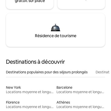
gratuit sur place
Résidence de tourisme
Destinations à découvrir
Destinations populaires pour des séjours prolongés
Destinati
New York
Barcelone
Locations moyenne et longue durée
Locations moyenne et longue durée
Florence
Athènes
Locations moyenne et longue durée
Locations moyenne et longue durée