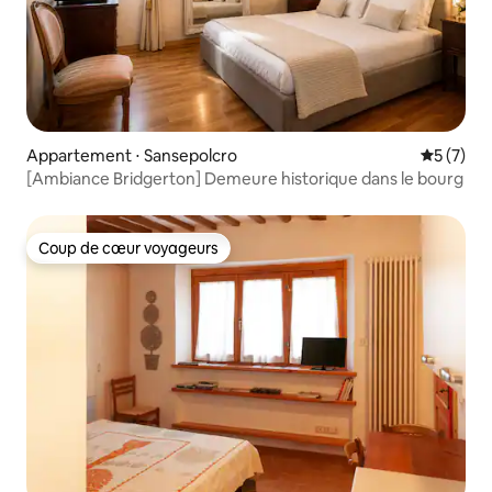
Appartement ⋅ Sansepolcro
Évaluatio
5 (7)
[Ambiance Bridgerton] Demeure historique dans le bourg
Coup de cœur voyageurs
Coup de cœur voyageurs