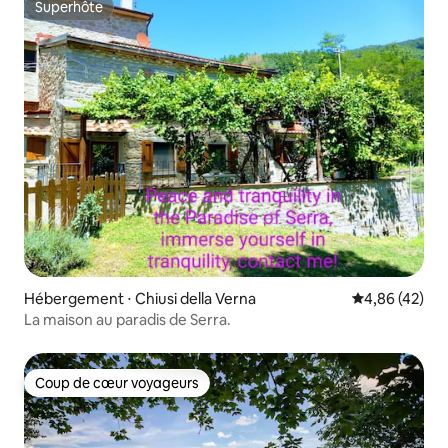
Superhôte
Superhôte
Hébergement ⋅ Chiusi della Verna
Évaluation mo
4,86 (42)
La maison au paradis de Serra.
Coup de cœur voyageurs
Coup de cœur voyageurs