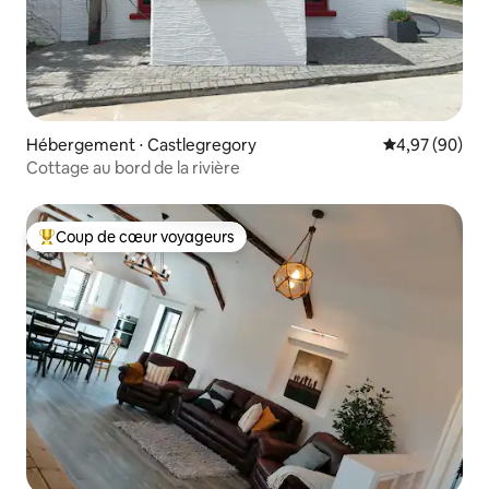
Hébergement ⋅ Castlegregory
Évaluation mo
4,97 (90)
Cottage au bord de la rivière
Coup de cœur voyageurs
Coups de cœur voyageurs les plus appréciés