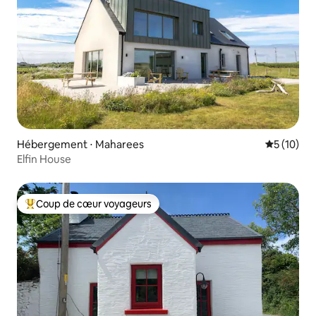
Hébergement ⋅ Maharees
Évaluation
5 (10)
Elfin House
Coup de cœur voyageurs
Coups de cœur voyageurs les plus appréciés