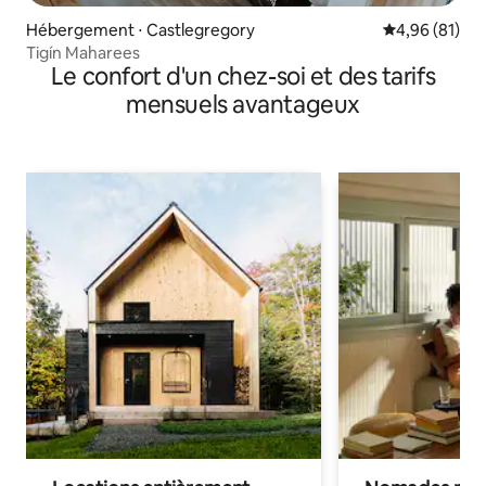
Hébergement ⋅ Castlegregory
Évaluation mo
4,96 (81)
Tigín Maharees
Le confort d'un chez-soi et des tarifs
mensuels avantageux