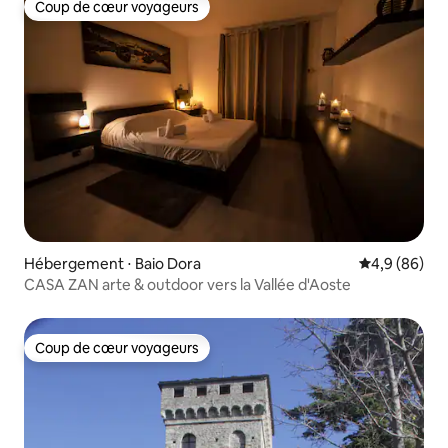
Coup de cœur voyageurs
Coup de cœur voyageurs
Hébergement ⋅ Baio Dora
Évaluation m
4,9 (86)
CASA ZAN arte & outdoor vers la Vallée d'Aoste
Coup de cœur voyageurs
Coup de cœur voyageurs