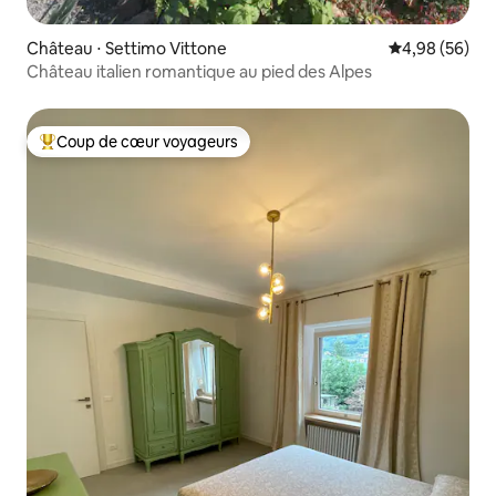
Château ⋅ Settimo Vittone
Évaluation mo
4,98 (56)
Château italien romantique au pied des Alpes
Coup de cœur voyageurs
Coups de cœur voyageurs les plus appréciés