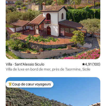
Villa ⋅ Sant'Alessio Siculo
Évaluation moy
4,91 (100)
Villa de luxe en bord de mer, près de Taormine, Sicile
Coup de cœur voyageurs
Coups de cœur voyageurs les plus appréciés