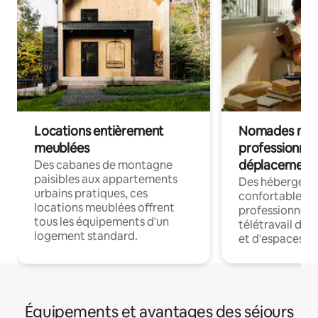
Locations entièrement
Nomades num
meublées
professionnel
déplacement
Des cabanes de montagne
paisibles aux appartements
Des hébergem
urbains pratiques, ces
confortables p
locations meublées offrent
professionnels
tous les équipements d'un
télétravail dis
logement standard.
et d'espaces de
Équipements et avantages des séjours