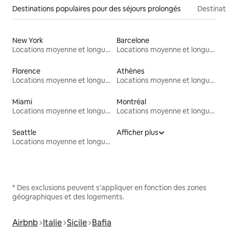
Destinations populaires pour des séjours prolongés
Destinati
New York
Barcelone
Locations moyenne et longue durée
Locations moyenne et longue durée
Florence
Athènes
Locations moyenne et longue durée
Locations moyenne et longue durée
Miami
Montréal
Locations moyenne et longue durée
Locations moyenne et longue durée
Seattle
Afficher plus
Locations moyenne et longue durée
* Des exclusions peuvent s'appliquer en fonction des zones
géographiques et des logements.
Airbnb
Italie
Sicile
Bafia