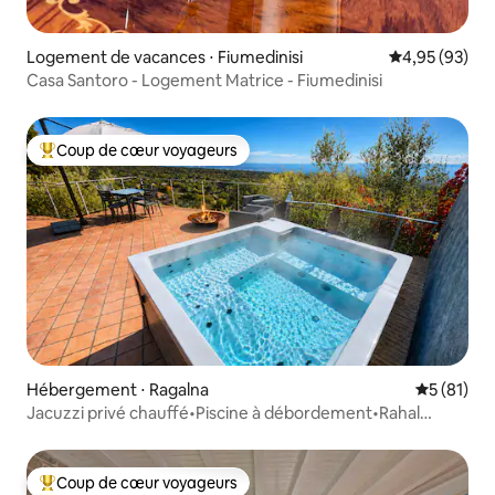
Logement de vacances ⋅ Fiumedinisi
Évaluation mo
4,95 (93)
Casa Santoro - Logement Matrice - Fiumedinisi
Coup de cœur voyageurs
Coups de cœur voyageurs les plus appréciés
Hébergement ⋅ Ragalna
Évaluation
5 (81)
Jacuzzi privé chauffé•Piscine à débordement•Rahal
Luxury
Coup de cœur voyageurs
Coups de cœur voyageurs les plus appréciés