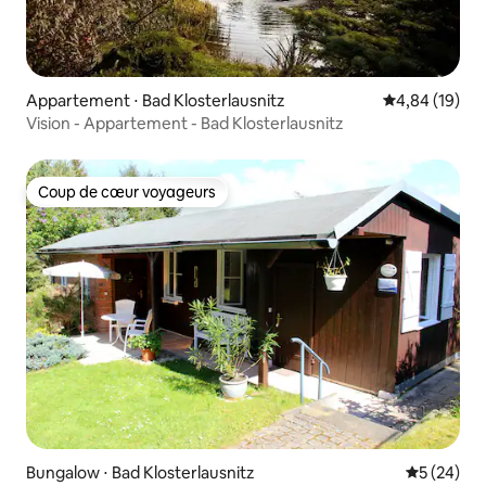
Appartement ⋅ Bad Klosterlausnitz
Évaluation mo
4,84 (19)
Vision - Appartement - Bad Klosterlausnitz
Coup de cœur voyageurs
Coup de cœur voyageurs
Bungalow ⋅ Bad Klosterlausnitz
Évaluation
5 (24)