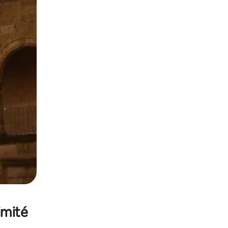
sant glisser.
imité