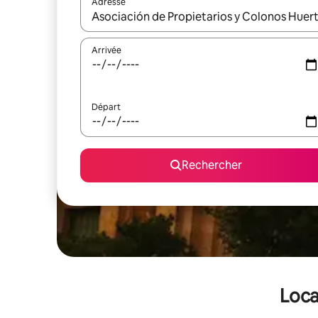
Adresse
Lorsque les résultats s'affichent, utilisez les flèc
Arrivée
Départ
Rechercher
Loca