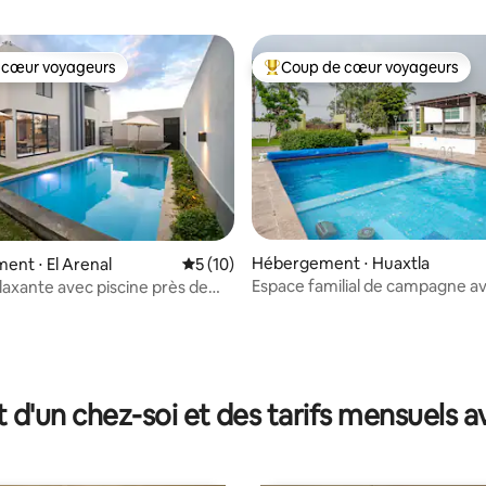
 cœur voyageurs
Coup de cœur voyageurs
 cœur voyageurs
Coups de cœur voyageurs les p
Hébergement ⋅ Huaxtla
nt ⋅ El Arenal
Évaluation moyenne sur la base de 10 co
5 (10)
Espace familial de campagne a
laxante avec piscine près de
piscine et jardin
ra
 la base de 29 commentaires : 4,83 sur 5
t d'un chez-soi et des tarifs mensuels 