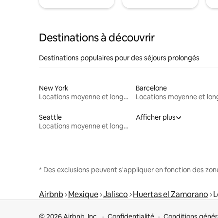
Destinations à découvrir
Destinations populaires pour des séjours prolongés
New York
Barcelone
Locations moyenne et longue durée
Seattle
Afficher plus
Locations moyenne et longue durée
* Des exclusions peuvent s'appliquer en fonction des zo
Airbnb
Mexique
Jalisco
Huertas el Zamorano
L
© 2026 Airbnb, Inc.
Confidentialité
Conditions génér