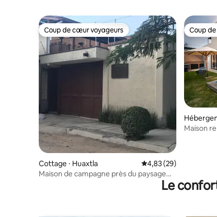
Coup de cœur voyageurs
Coup de
Coup de cœur voyageurs
Coup de
Hébergeme
Maison re
Guadalaja
Cottage ⋅ Huaxtla
Évaluation moyenne sur
4,83 (29)
Maison de campagne près du paysage
Le confor
d'agave de Tequila