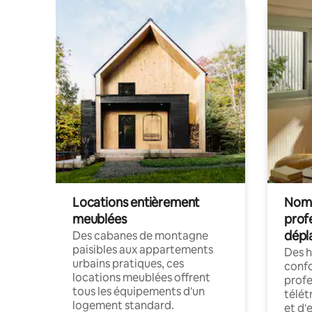
Locations entièrement
Noma
meublées
prof
dépl
Des cabanes de montagne
paisibles aux appartements
Des 
urbains pratiques, ces
confo
locations meublées offrent
profe
tous les équipements d'un
télét
logement standard.
et d'