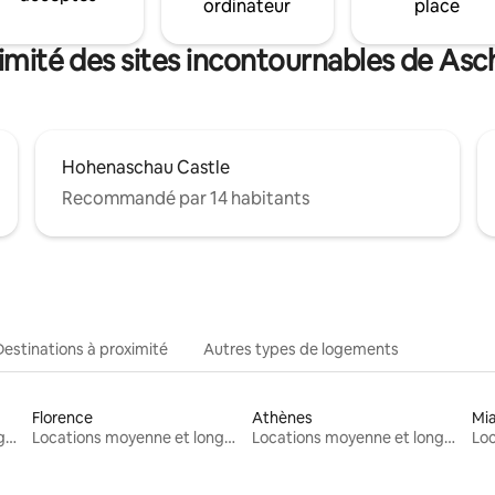
ordinateur
place
imité des sites incontournables de A
Hohenaschau Castle
Recommandé par 14 habitants
Destinations à proximité
Autres types de logements
Florence
Athènes
Mi
Locations moyenne et longue durée
Locations moyenne et longue durée
Locations moyenne et longue durée