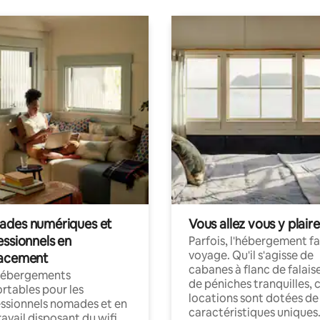
des numériques et
Vous allez vous y plaire
essionnels en
Parfois, l'hébergement fai
voyage. Qu'il s'agisse de
acement
cabanes à flanc de falais
hébergements
de péniches tranquilles, 
rtables pour les
locations sont dotées de
ssionnels nomades et en
caractéristiques uniques
ravail disposant du wifi