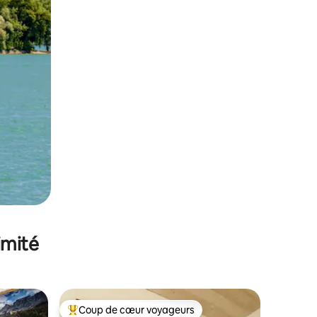
imité
Coup de cœur voyageurs
lus appréciés
Coups de cœur voyageurs les plus appréciés