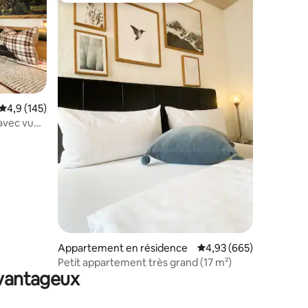
Évaluation moyenne sur la base de 145 commentaires : 4,9 sur 5
4,9 (145)
avec vue
ntaires : 4,95 sur 5
s naturel
Appartement en résidence
Évaluation moyenne sur
4,93 (665)
Petit appartement très grand (17 m²)
avantageux