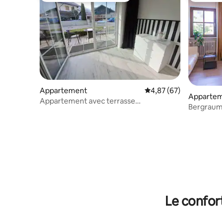
Appartement
Évaluation moyenne sur
4,87 (67)
Apparte
Appartement avec terrasse
Bergraum
Kampenwand
sur la mo
Le confor