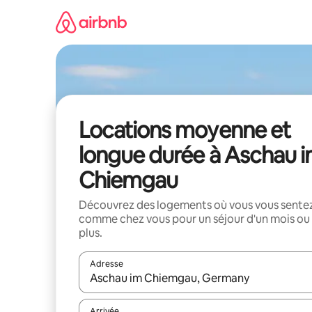
Aller
directement
au
contenu
Locations moyenne et
longue durée à Aschau 
Chiemgau
Découvrez des logements où vous vous sente
comme chez vous pour un séjour d'un mois ou
plus.
Adresse
Lorsque les résultats s'affichent, utilisez les flèc
Arrivée