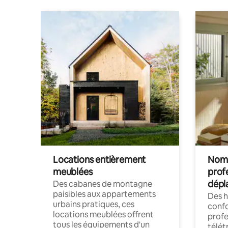
Locations entièrement
Noma
meublées
prof
dépl
Des cabanes de montagne
paisibles aux appartements
Des 
urbains pratiques, ces
confo
locations meublées offrent
profe
tous les équipements d'un
télét