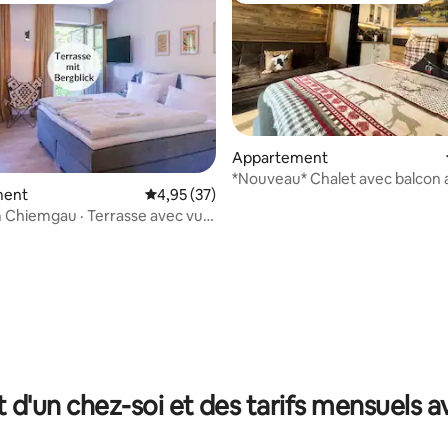
Appartement
*Nouveau* Chalet avec balcon 
 la base de 67 commentaires : 4,87 sur 5
ment
Évaluation moyenne sur la base de 37 comme
4,95 (37)
sur la montagne dans un paradi
 Chiemgau · Terrasse avec vue
ntagne
t d'un chez-soi et des tarifs mensuels 