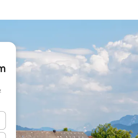
im
z
hes vers le haut et vers le bas pour les parcourir ou en appuyant et en fai