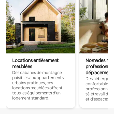
Locations entièrement
Nomades num
meublées
professionnel
déplacement
Des cabanes de montagne
paisibles aux appartements
Des hébergem
urbains pratiques, ces
confortables p
locations meublées offrent
professionnels
tous les équipements d'un
télétravail dis
logement standard.
et d'espaces de