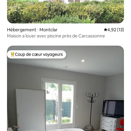
Hébergement ⋅ Montclar
Évaluation mo
4,92 (13)
Maison a louer avec piscine près de Carcassonne
Coup de cœur voyageurs
Coups de cœur voyageurs les plus appréciés