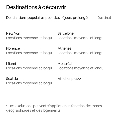
Destinations à découvrir
Destinations populaires pour des séjours prolongés
Destinati
New York
Barcelone
Locations moyenne et longue durée
Locations moyenne et longue durée
Florence
Athènes
Locations moyenne et longue durée
Locations moyenne et longue durée
Miami
Montréal
Locations moyenne et longue durée
Locations moyenne et longue durée
Seattle
Afficher plus
Locations moyenne et longue durée
* Des exclusions peuvent s'appliquer en fonction des zones
géographiques et des logements.