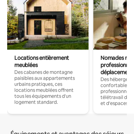
Locations entièrement
Nomades num
meublées
professionnel
déplacement
Des cabanes de montagne
paisibles aux appartements
Des hébergem
urbains pratiques, ces
confortables p
locations meublées offrent
professionnels
tous les équipements d'un
télétravail dis
logement standard.
et d'espaces de