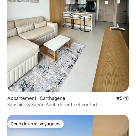
Appartement ⋅ Carthagène
Évaluatio
5 (4)
Sunshine & Sueño Azul : détente et confort
Coup de cœur voyageurs
Coup de cœur voyageurs