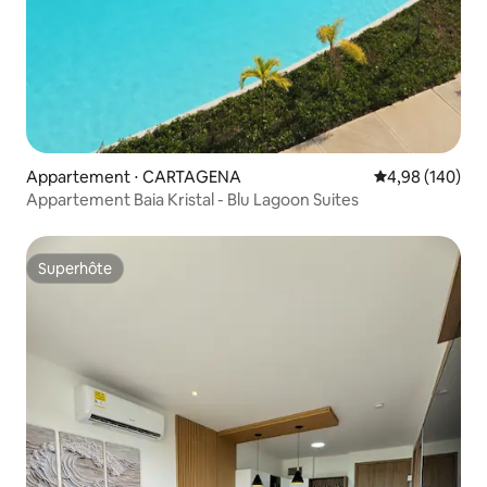
Appartement ⋅ CARTAGENA
Évaluation moy
4,98 (140)
Appartement Baia Kristal - Blu Lagoon Suites
Superhôte
Superhôte