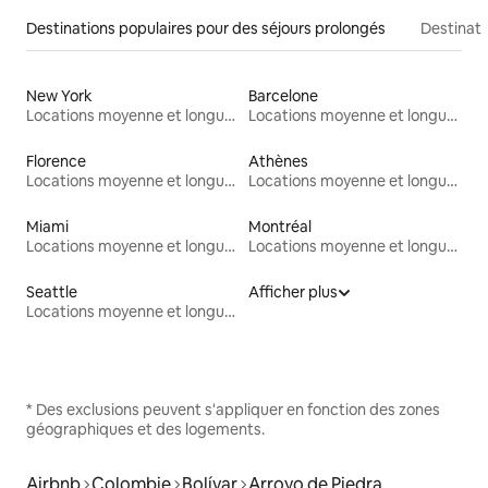
Destinations populaires pour des séjours prolongés
Destinati
New York
Barcelone
Locations moyenne et longue durée
Locations moyenne et longue durée
Florence
Athènes
Locations moyenne et longue durée
Locations moyenne et longue durée
Miami
Montréal
Locations moyenne et longue durée
Locations moyenne et longue durée
Seattle
Afficher plus
Locations moyenne et longue durée
* Des exclusions peuvent s'appliquer en fonction des zones
géographiques et des logements.
Airbnb
Colombie
Bolívar
Arroyo de Piedra