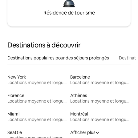
Résidence de tourisme
Destinations à découvrir
Destinations populaires pour des séjours prolongés
Destinati
New York
Barcelone
Locations moyenne et longue durée
Locations moyenne et longue durée
Florence
Athènes
Locations moyenne et longue durée
Locations moyenne et longue durée
Miami
Montréal
Locations moyenne et longue durée
Locations moyenne et longue durée
Seattle
Afficher plus