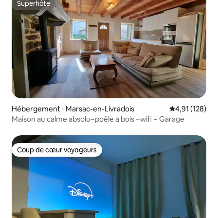
Superhôte
Superhôte
Hébergement ⋅ Marsac-en-Livradois
Évaluation moy
4,91 (128)
Maison au calme absolu~poêle à bois ~wifi ~ Garage
Coup de cœur voyageurs
Coup de cœur voyageurs