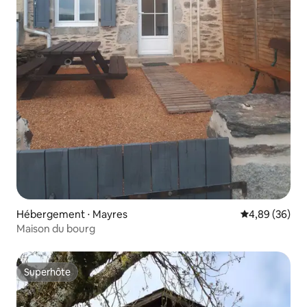
Hébergement ⋅ Mayres
Évaluation mo
4,89 (36)
Maison du bourg
Superhôte
Superhôte