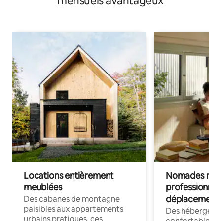
mensuels avantageux
Locations entièrement
Nomades num
meublées
professionnel
déplacement
Des cabanes de montagne
paisibles aux appartements
Des hébergem
urbains pratiques, ces
confortables p