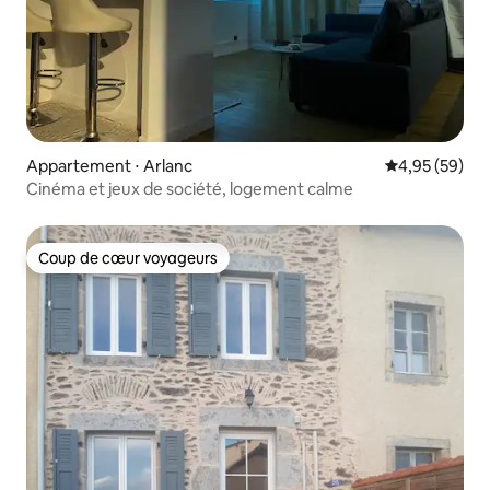
Appartement ⋅ Arlanc
Évaluation mo
4,95 (59)
Cinéma et jeux de société, logement calme
Coup de cœur voyageurs
Coup de cœur voyageurs