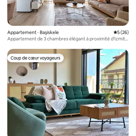
Appartement ⋅ Başiskele
Évaluation
5 (26)
Appartement de 3 chambres élégant à proximité d'Izmit –
Chic et confortable
Coup de cœur voyageurs
Coup de cœur voyageurs