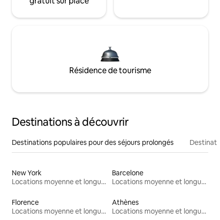
gratuit sur place
Résidence de tourisme
Destinations à découvrir
Destinations populaires pour des séjours prolongés
Destinati
New York
Barcelone
Locations moyenne et longue durée
Locations moyenne et longue durée
Florence
Athènes
Locations moyenne et longue durée
Locations moyenne et longue durée