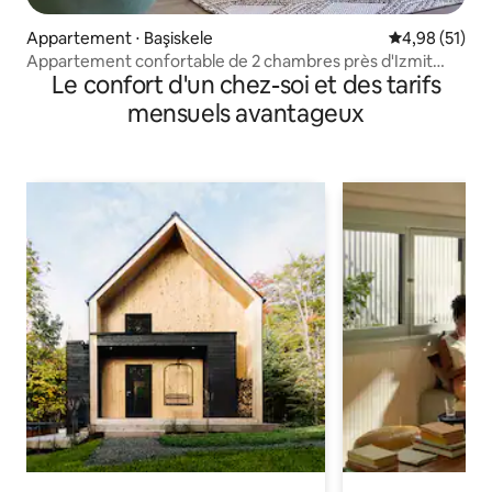
Appartement ⋅ Başiskele
Évaluation mo
4,98 (51)
Appartement confortable de 2 chambres près d'Izmit
Le confort d'un chez-soi et des tarifs
(Green Flat)
mensuels avantageux