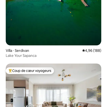
Villa ⋅ Serdivan
Évaluation moy
4,96 (188)
Lake Your Sapanca
Coup de cœur voyageurs
Coups de cœur voyageurs les plus appréciés