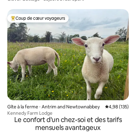
Coup de cœur voyageurs
Coups de cœur voyageurs les plus appréciés
Gîte à la ferme ⋅ Antrim and Newtownabbey
Évaluation moy
4,98 (135)
Kennedy Farm Lodge
Le confort d'un chez-soi et des tarifs
mensuels avantageux