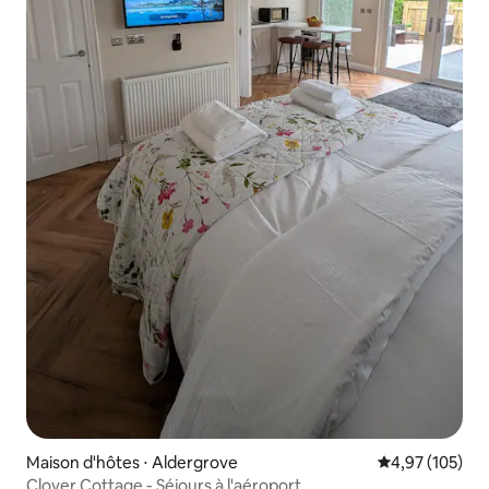
Maison d'hôtes ⋅ Aldergrove
Évaluation moy
4,97 (105)
Clover Cottage - Séjours à l'aéroport