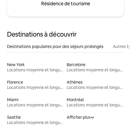
Résidence de tourisme
Destinations à découvrir
Destinations populaires pour des séjours prolongés
Autres t
New York
Barcelone
Locations moyenne et longue durée
Locations moyenne et longue durée
Florence
Athènes
Locations moyenne et longue durée
Locations moyenne et longue durée
Miami
Montréal
Locations moyenne et longue durée
Locations moyenne et longue durée
Seattle
Afficher plus
Locations moyenne et longue durée