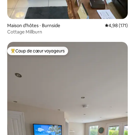
Maison d'hôtes ⋅ Burnside
Évaluation moy
4,98 (171)
Cottage Millburn
Coup de cœur voyageurs
Coups de cœur voyageurs les plus appréciés