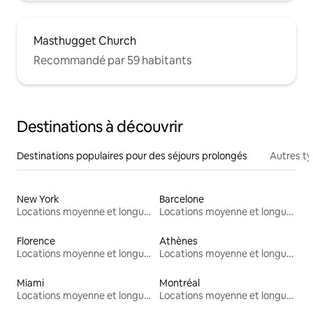
Masthugget Church
Recommandé par 59 habitants
Destinations à découvrir
Destinations populaires pour des séjours prolongés
Autres t
New York
Barcelone
Locations moyenne et longue durée
Locations moyenne et longue durée
Florence
Athènes
Locations moyenne et longue durée
Locations moyenne et longue durée
Miami
Montréal
Locations moyenne et longue durée
Locations moyenne et longue durée