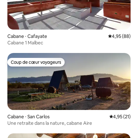
Cabane ⋅ Cafayate
Évaluation mo
4,95 (88)
Cabane 1 Malbec
Coup de cœur voyageurs
Coup de cœur voyageurs
Cabane ⋅ San Carlos
Évaluation mo
4,95 (21)
Une retraite dans la nature, cabane Aire