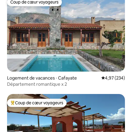
Coup de cœur voyageurs
Coup de cœur voyageurs
Logement de vacances ⋅ Cafayate
Évaluation moy
4,97 (234)
Département romantique x 2
Coup de cœur voyageurs
Coups de cœur voyageurs les plus appréciés