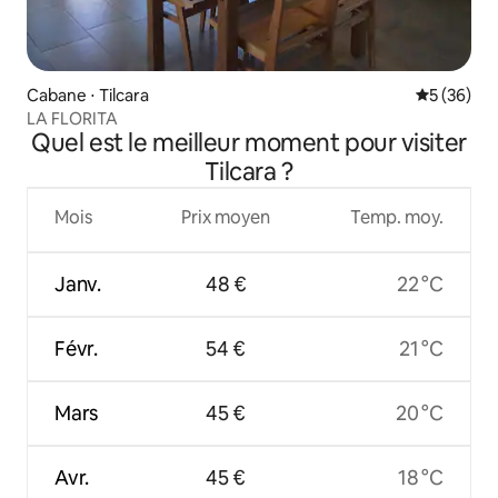
Cabane ⋅ Tilcara
Évaluation
5 (36)
LA FLORITA
Quel est le meilleur moment pour visiter
Tilcara ?
Mois
Prix moyen
Temp. moy.
Janv.
48 €
22 °C
Févr.
54 €
21 °C
Mars
45 €
20 °C
Avr.
45 €
18 °C