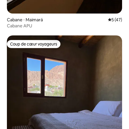
Cabane ⋅ Maimará
Évaluation
5 (47)
Cabane APU
Coup de cœur voyageurs
Coup de cœur voyageurs