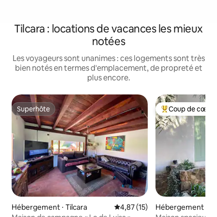
Tilcara : locations de vacances les mieux
notées
Les voyageurs sont unanimes : ces logements sont très
bien notés en termes d'emplacement, de propreté et
plus encore.
Superhôte
Coup de cœur 
Superhôte
Coups de cœur vo
Hébergement ⋅ Tilcara
Évaluation moyenne sur la base
4,87 (15)
Hébergement ⋅ Til