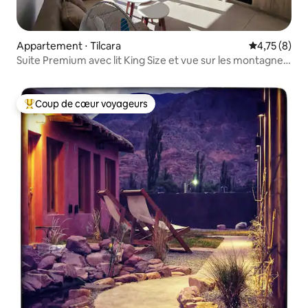
Appartement ⋅ Tilcara
Évaluation m
4,75 (8)
Suite Premium avec lit King Size et vue sur les montagnes,
barbecue Cochera
Coup de cœur voyageurs
Coups de cœur voyageurs les plus appréciés