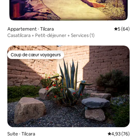
Appartement ⋅ Tilcara
Évaluation
5 (64)
Casatilcara + Petit-déjeuner + Services (1)
Coup de cœur voyageurs
Coup de cœur voyageurs
Suite ⋅ Tilcara
Évaluation mo
4,93 (76)