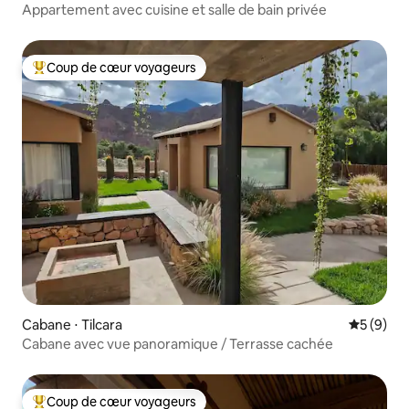
Appartement avec cuisine et salle de bain privée
Coup de cœur voyageurs
Coups de cœur voyageurs les plus appréciés
Cabane ⋅ Tilcara
Évaluatio
5 (9)
Cabane avec vue panoramique / Terrasse cachée
Coup de cœur voyageurs