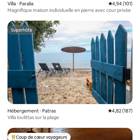
Villa ⋅ Paralia
Évaluation moy
4,94 (101)
Magnifique maison individuelle en pierre avec cour privée
Superhôte
Superhôte
Hébergement ⋅ Patras
Évaluation moy
4,82 (187)
Villa Ioulittas sur la plage
Coup de cœur voyageurs
Coups de cœur voyageurs les plus appréciés