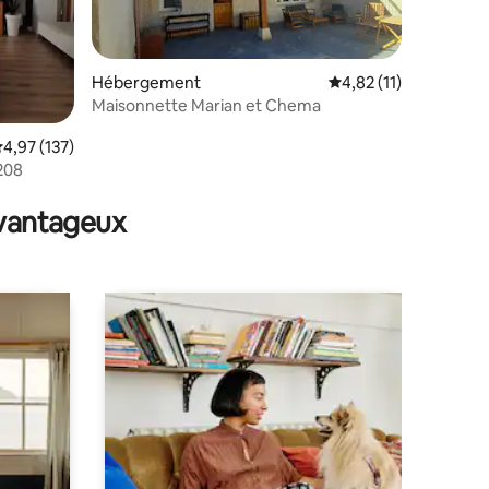
Hébergement
Évaluation moyenne su
4,82 (11)
Maisonnette Marian et Chema
valuation moyenne sur la base de 137 commentaires : 4,97 sur 5
4,97 (137)
208
taires : 4,98 sur 5
avantageux