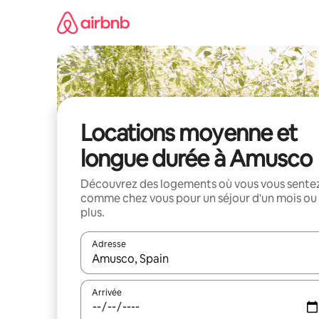
Aller
directement
au
contenu
Locations moyenne et
longue durée à Amusco
Découvrez des logements où vous vous sente
comme chez vous pour un séjour d'un mois ou
plus.
Adresse
Lorsque les résultats s'affichent, utilisez les flèc
Arrivée