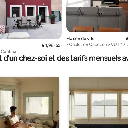
Maison de ville
É
« Chalet en Cabezón » VUT 47-
 la base de 120 commentaires : 4,82 sur 5
Évaluation moyenne sur la base de 53 commen
4,98 (53)
 Cantina
t d'un chez-soi et des tarifs mensuels 