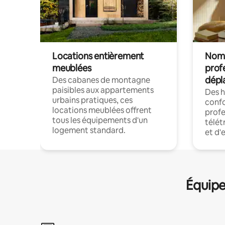
Locations entièrement
Noma
meublées
prof
dépl
Des cabanes de montagne
paisibles aux appartements
Des 
urbains pratiques, ces
confo
locations meublées offrent
profe
tous les équipements d'un
télét
logement standard.
et d'
Équipe