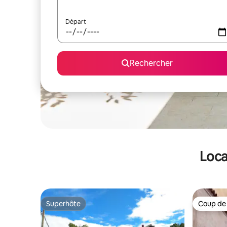
Départ
Rechercher
Loca
Superhôte
Coup de
Superhôte
Coup de