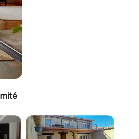
imité
lus appréciés