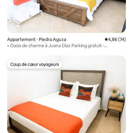
Appartement ⋅ Piedra Aguza
Évaluation mo
4,86 (74)
« Oasis de charme à Juana Díaz Parking gratuit -
Climatisation »
Coup de cœur voyageurs
Coup de cœur voyageurs