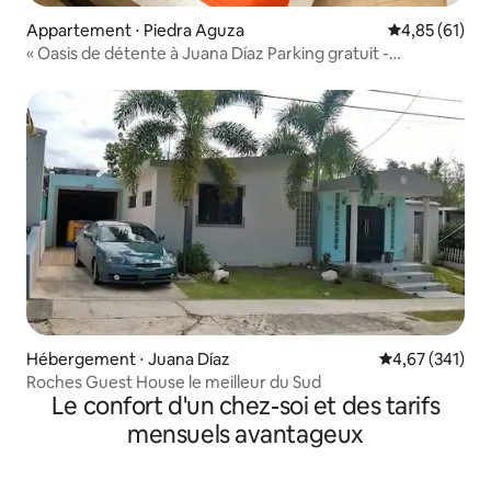
Appartement ⋅ Piedra Aguza
Évaluation mo
4,85 (61)
« Oasis de détente à Juana Díaz Parking gratuit -
Climatisation »
Hébergement ⋅ Juana Díaz
Évaluation moy
4,67 (341)
Roches Guest House le meilleur du Sud
Le confort d'un chez-soi et des tarifs
mensuels avantageux