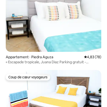
Appartement ⋅ Piedra Aguza
Évaluation mo
4,83 (78)
« Escapade tropicale, Juana Diaz Parking gratuit -
Climatisation »
Coup de cœur voyageurs
Coup de cœur voyageurs