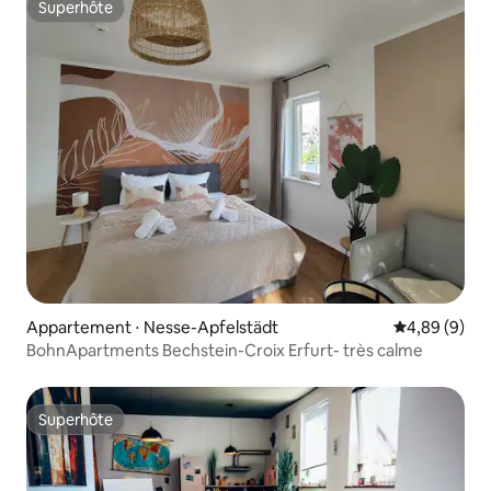
Superhôte
Superhôte
Appartement ⋅ Nesse-Apfelstädt
Évaluation m
4,89 (9)
BohnApartments Bechstein-Croix Erfurt- très calme
Superhôte
Superhôte