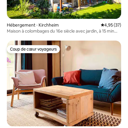
Hébergement ⋅ Kirchheim
Évaluation mo
4,95 (37)
Maison à colombages du 16e siècle avec jardin, à 15 min
d'Erfurt
Coup de cœur voyageurs
Coup de cœur voyageurs