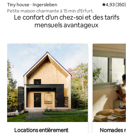
Tiny house ⋅ Ingersleben
Évaluation moy
4,93 (350)
Petite maison charmante à 15 min d'Erfurt.
Le confort d'un chez-soi et des tarifs
mensuels avantageux
Locations entièrement
Nomades num