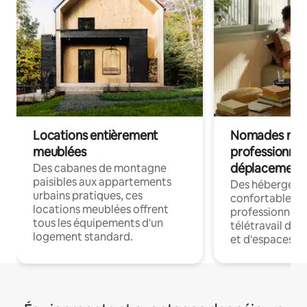
Locations entièrement
Nomades num
meublées
professionnel
déplacement
Des cabanes de montagne
paisibles aux appartements
Des hébergem
urbains pratiques, ces
confortables p
locations meublées offrent
professionnels
tous les équipements d'un
télétravail dis
logement standard.
et d'espaces de