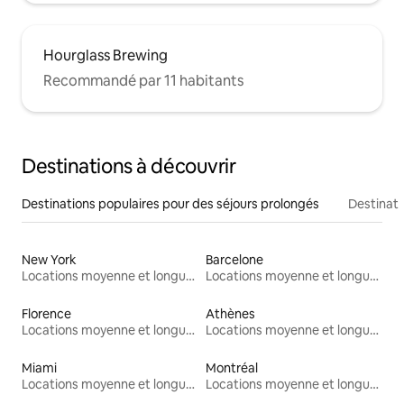
Hourglass Brewing
Recommandé par 11 habitants
Destinations à découvrir
Destinations populaires pour des séjours prolongés
Destinati
New York
Barcelone
Locations moyenne et longue durée
Locations moyenne et longue durée
Florence
Athènes
Locations moyenne et longue durée
Locations moyenne et longue durée
Miami
Montréal
Locations moyenne et longue durée
Locations moyenne et longue durée