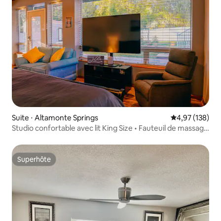
Suite ⋅ Altamonte Springs
Évaluation moy
4,97 (138)
Studio confortable avec lit King Size • Fauteuil de massage
• Capacité d'hébergement de 4 personnes
Superhôte
Superhôte