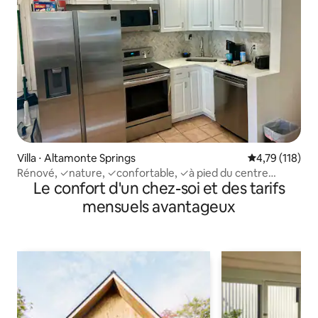
Villa ⋅ Altamonte Springs
Évaluation moy
4,79 (118)
Rénové, ✓nature, ✓confortable, ✓à pied du centre
Le confort d'un chez-soi et des tarifs
commercial, parc, Publix
mensuels avantageux