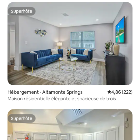
Superhôte
Superhôte
Hébergement ⋅ Altamonte Springs
Évaluation moy
4,86 (222)
Maison résidentielle élégante et spacieuse de trois
chambres.
Superhôte
Superhôte