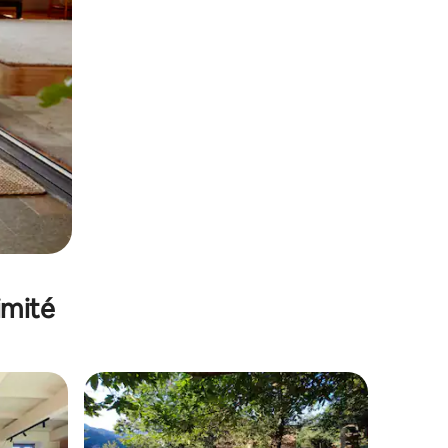
imité
lus appréciés