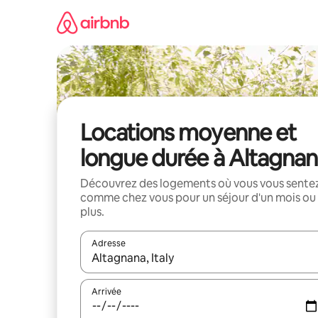
Aller
directement
au
contenu
Locations moyenne et
longue durée à Altagna
Découvrez des logements où vous vous sente
comme chez vous pour un séjour d'un mois ou
plus.
Adresse
Lorsque les résultats s'affichent, utilisez les flèc
Arrivée