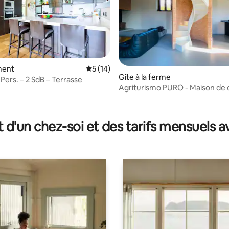
ment
Évaluation moyenne sur la base de 14 co
5 (14)
Gîte à la ferme
Pers. – 2 SdB – Terrasse
Agriturismo PURO - Maison de
design en Toscane
ur la base de 7 commentaires : 4,86 sur 5
t d'un chez-soi et des tarifs mensuels 