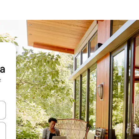
na
z
hes vers le haut et vers le bas pour les parcourir ou en appuyant et en fai