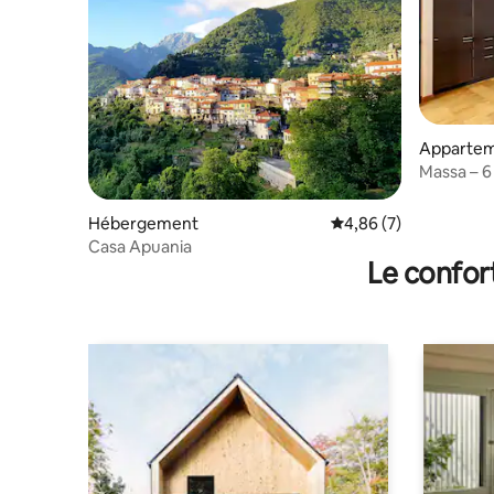
Apparte
Massa – 6 
Hébergement
Évaluation moyenne s
4,86 (7)
Casa Apuania
Le confor