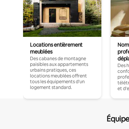
Locations entièrement
Noma
meublées
prof
dépl
Des cabanes de montagne
paisibles aux appartements
Des 
urbains pratiques, ces
confo
locations meublées offrent
profe
tous les équipements d'un
télét
logement standard.
et d'
Équipe