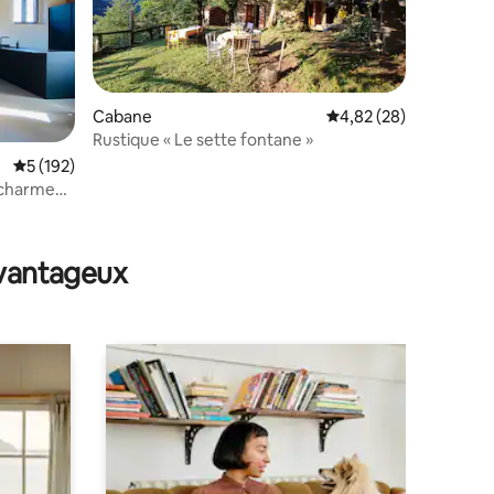
Cabane
Évaluation moyenne su
4,82 (28)
Rustique « Le sette fontane »
mmentaires : 5 sur 5
Évaluation moyenne sur la base de 192 commentaires : 5 sur 5
5 (192)
 charme
avantageux